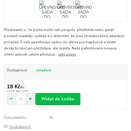
Představte si, že byste mohli vaši pergolu, přístřešek nebo garáž
postavit snadněji, rychleji a s vědomím, že jsou chráněny před jakýmkoli
počasím. S naší upevňovací sadou do dřeva pro trapézové a vlnité
desky to není jen představa, ale realita. Naše patentovaná inovace
změní způsob, jakým přistupuj...
celý popis
Dostupnost
skladem
18 Kč
/
ks
15 Kč
bez DPH
Přidat do košíku
Číslo produktu:
71
Do oblíbených