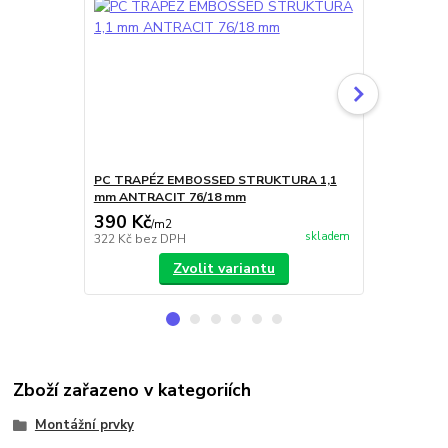
PC TRAPÉZ EMBOSSED STRUKTURA 1,1
PC TRAPÉZ
mm ANTRACIT 76/18 mm
mm BRONZO
390 Kč
390 Kč
/
m2
/
m
skladem
322 Kč
bez DPH
322 Kč
bez 
Zvolit variantu
Zboží zařazeno v kategoriích
Montážní prvky