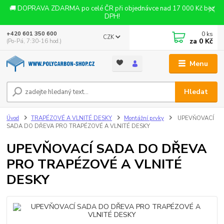
🚚 DOPRAVA ZDARMA po celé ČR při objednávce nad 17 000 Kč bez
DPH!
0
ks
+420 601 350 600
CZK
za
0 Kč
(Po-Pá, 7:30-16 hod.)
Menu
Hledat
Úvod
TRAPÉZOVÉ A VLNITÉ DESKY
Montážní prvky
UPEVŇOVACÍ
SADA DO DŘEVA PRO TRAPÉZOVÉ A VLNITÉ DESKY
UPEVŇOVACÍ SADA DO DŘEVA
PRO TRAPÉZOVÉ A VLNITÉ
DESKY