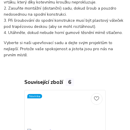
vrtáku, který díky kotevnímu kroužku neprokluzuje.
2. Zasuňte montážní (distanční) sadu, dokud šroub a pouzdro
nedosednou na spodní konstrukci.
3. Při šroubování do spodní konstrukce musí být plastový váleček
pod trapézovou deskou (aby se mohl roztáhnout).
4. Utáhněte, dokud nebude horní gumové těsnění mírně stlačeno.
Vyberte si naši upevňovací sadu a dejte svým projektům to
nejlepší. Protože vaše spokojenost a jistota jsou pro nás na
prvním místě.
Související zboží
6
Novinka
TOP produkt
Akce