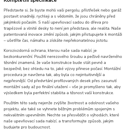
Kompletní specifikace
Představte si, že byste mohli vaši pergolu, přístřešek nebo garáž
postavit snadněji, rychleji a s vědomím, že jsou chráněny před
jakýmkoli počasím. S naší upevňovací sadou do dřeva pro
trapézové a vlnité desky to není jen představa, ale realita. Naše
patentovaná inovace změní způsob, jakým přistupujete k montáži
– ušetříte čas, námahu a získáte nepřekonatelnou jistotu.
Korozivzdorná ochrana, kterou naše sada nabízí, je
bezkonkurenční. Použití nerezového šroubu a pečlivě navrženého
těsnění znamená, že vaše konstrukce bude stát pevně a
bezpečně, bez ohledu na to, jaké výzvy přinese počasí. Montážní
procedura je navržena tak, aby byla co nejintuitivnější a
nejpřesnější. Od předvrtání profilovaných desek přes zasunutí
montážní sady až po finální utažení – vše je promyšleno tak, aby
výsledkem byla perfektní stabilita a těsnost vaší konstrukce.
Použitím této sady nejenže zvýšíte životnost a odolnost vašeho
projektu, ale také se vyhnete běžným problémům spojeným s
nekvalitním upevněním. Nechte se přesvědčit o výhodách, které
naše upevňovací sada nabízí, a transformujte způsob, jakým
budujete pro budoucnost.