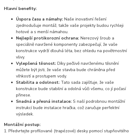
Hlavní benefity:
Úspora času a námahy:
Naše inovativní řešení
zjednodušuje montáž, takže vaše projekty budou rychleji
hotové a s menší námahou.
Nejlepší protikorozní ochrana:
Nerezový šroub a
speciálně navržené komponenty zabezpečují, že vaše
konstrukce vydrží dlouhá léta, bez ohledu na povětrnostní
vlivy.
Vylepšená těsnost:
Díky pečlivě navrženému těsnění
můžete být jisti, že vaše stavba bude chráněna před
vlhkostí a prostupem vody.
Stabilita a odolnost:
Tato sada zajišťuje, že vaše
konstrukce bude stabilní a odolná vůči všemu, co jí počasí
přinese.
Snadná a přesná instalace:
S naší podrobnou montážní
instrukcí bude instalace hračka, což zaručuje perfektní
výsledek.
Montážní postup:
1. Předvrtejte profilované (trapézové) desky pomocí stupňovitého