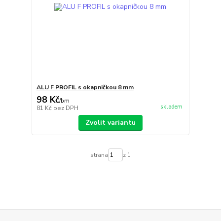
ALU F PROFIL s okapničkou 8 mm
98 Kč
/
bm
skladem
81 Kč
bez DPH
Zvolit variantu
strana
z 1