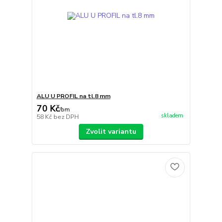
ALU U PROFIL na tl.8 mm
70 Kč
/
bm
skladem
58 Kč
bez DPH
Zvolit variantu