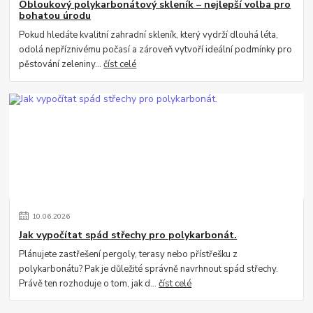
Obloukový polykarbonátový skleník – nejlepší volba pro
bohatou úrodu
Pokud hledáte kvalitní zahradní skleník, který vydrží dlouhá léta,
odolá nepříznivému počasí a zároveň vytvoří ideální podmínky pro
pěstování zeleniny...
číst celé
10
.
06
.
2026
Jak vypočítat spád střechy pro polykarbonát.
Plánujete zastřešení pergoly, terasy nebo přístřešku z
polykarbonátu? Pak je důležité správně navrhnout spád střechy.
Právě ten rozhoduje o tom, jak d...
číst celé