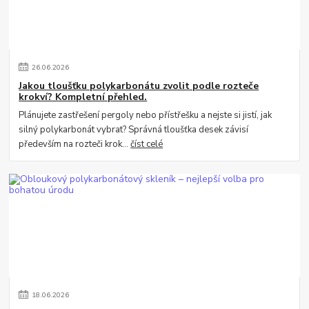
26
.
06
.
2026
Jakou tloušťku polykarbonátu zvolit podle rozteče
krokví? Kompletní přehled.
Plánujete zastřešení pergoly nebo přístřešku a nejste si jistí, jak
silný polykarbonát vybrat? Správná tloušťka desek závisí
především na rozteči krok...
číst celé
18
.
06
.
2026