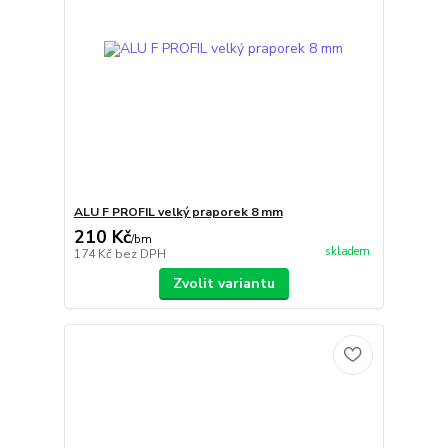
ALU F PROFIL velký praporek 8 mm
210 Kč
/
bm
skladem
174 Kč
bez DPH
Zvolit variantu