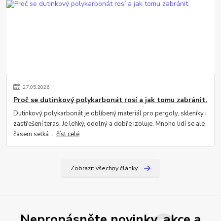
27
.
05
.
2026
Proč se dutinkový polykarbonát rosí a jak tomu zabránit.
Dutinkový polykarbonát je oblíbený materiál pro pergoly, skleníky i
zastřešení teras. Je lehký, odolný a dobře izoluje. Mnoho lidí se ale
časem setká ...
číst celé
Zobrazit všechny články
Nepropásněte novinky, akce a