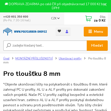
🚚 DOPRAVA ZDARMA po celé ČR při objednávce nad 17 000 Kč bez
DPH!
0
ks
+420 601 350 600
CZK
za
0 Kč
(Po-Pá, 7:30-16 hod.)
Menu
Hledat
Úvod
MONTÁŽNÍ PŘÍSLUŠENSTVÍ
Ukončovací profily
Pro tloušťku 8
mm
Pro tloušťku 8 mm
"Objevte ukončovací lišty na polykarbonát s tloušťkou 8 mm, které
zahrnují PC U profily, AL U a AL F profily pro dokonalé zakončení
vašich projektů. Naše PC U profily zajišťují bezpečné a estetické
uzavření hran, zatímco AL U a AL F profily poskytují dodatečnou
pevnost a ochranu proti povětrnostním vlivům. Tyto lišty chrání
polykarbonát před nečistotami a prodlužují jeho životnost. Snadná