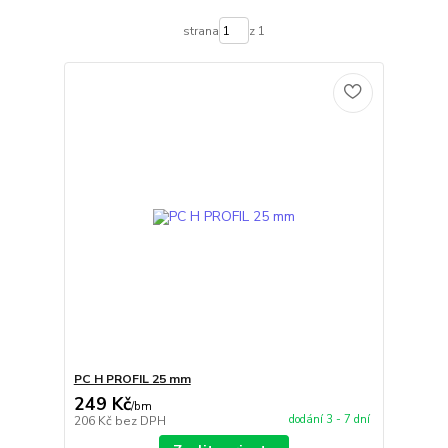
strana
z 1
PC H PROFIL 25 mm
249 Kč
/
bm
dodání 3 - 7 dní
206 Kč
bez DPH