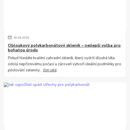
18
.
06
.
2026
Obloukový polykarbonátový skleník – nejlepší volba pro
bohatou úrodu
Pokud hledáte kvalitní zahradní skleník, který vydrží dlouhá léta,
odolá nepříznivému počasí a zároveň vytvoří ideální podmínky pro
pěstování zeleniny...
číst celé