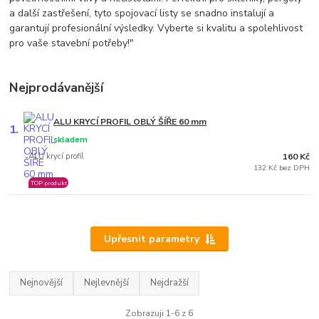
a další zastřešení, tyto spojovací listy se snadno instalují a
garantují profesionální výsledky. Vyberte si kvalitu a spolehlivost
pro vaše stavební potřeby!"
Nejprodávanější
ALU KRYCÍ PROFIL OBLÝ ŠÍŘE 60 mm
1.
skladem
ALU krycí profil
160 Kč
132 Kč bez DPH
TOP produkt
Upřesnit parametry
Nejnovější
Nejlevnější
Nejdražší
Zobrazuji 1-6 z 6