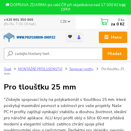
🚚 DOPRAVA ZDARMA po celé ČR při objednávce nad 17 000 Kč bez
DPH!
0
ks
+420 601 350 600
CZK
za
0 Kč
(Po-Pá, 7:30-16 hod.)
Menu
Hledat
Úvod
MONTÁŽNÍ PŘÍSLUŠENSTVÍ
Spojovací profily
Pro tloušťku 25
mm
Pro tloušťku 25 mm
"Získejte spojovací listy na polykarbonát s tloušťkou 25 mm, které
poskytují maximální pevnost a odolnost pro vaše projekty. Naše
PC H profily zajišťují vynikající stabilitu a dlouhou životnost, ideální
pro náročné aplikace. ALU krycí profil oblý o šířce 60 mm přidává
moderní a elegantní vzhled, zatímco chrání spoje před
povětrnostními vlivy a nečistotami. Perfektní pro skleníky, pergoly