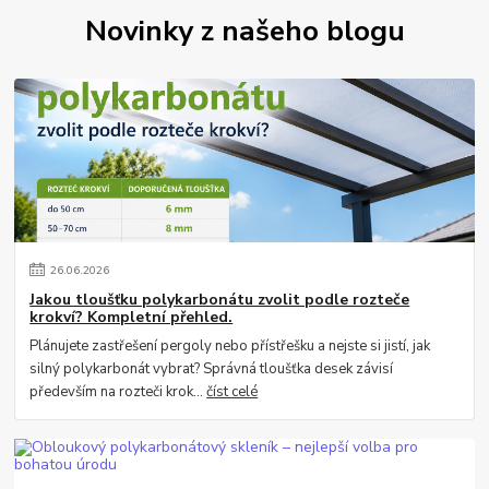
Novinky z našeho blogu
26
.
06
.
2026
Jakou tloušťku polykarbonátu zvolit podle rozteče
krokví? Kompletní přehled.
Plánujete zastřešení pergoly nebo přístřešku a nejste si jistí, jak
silný polykarbonát vybrat? Správná tloušťka desek závisí
především na rozteči krok...
číst celé