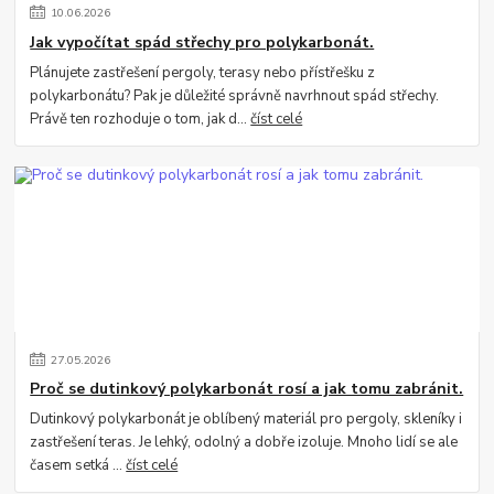
10
.
06
.
2026
Jak vypočítat spád střechy pro polykarbonát.
Plánujete zastřešení pergoly, terasy nebo přístřešku z
polykarbonátu? Pak je důležité správně navrhnout spád střechy.
Právě ten rozhoduje o tom, jak d...
číst celé
27
.
05
.
2026
Proč se dutinkový polykarbonát rosí a jak tomu zabránit.
Dutinkový polykarbonát je oblíbený materiál pro pergoly, skleníky i
zastřešení teras. Je lehký, odolný a dobře izoluje. Mnoho lidí se ale
časem setká ...
číst celé