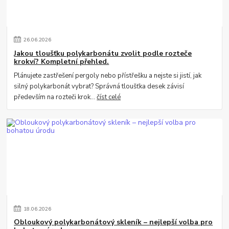
26
.
06
.
2026
Jakou tloušťku polykarbonátu zvolit podle rozteče
krokví? Kompletní přehled.
Plánujete zastřešení pergoly nebo přístřešku a nejste si jistí, jak
silný polykarbonát vybrat? Správná tloušťka desek závisí
především na rozteči krok...
číst celé
18
.
06
.
2026
Obloukový polykarbonátový skleník – nejlepší volba pro