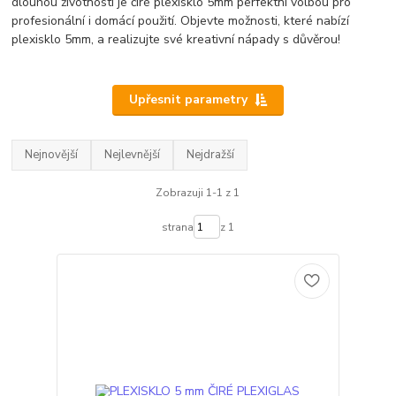
dlouhou životností je čiré plexisklo 5mm perfektní volbou pro
profesionální i domácí použití. Objevte možnosti, které nabízí
plexisklo 5mm, a realizujte své kreativní nápady s důvěrou!
Upřesnit parametry
Nejnovější
Nejlevnější
Nejdražší
Zobrazuji 1-1 z 1
strana
z 1