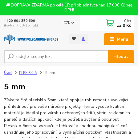
🚚 DOPRAVA ZDARMA po celé ČR při objednávce nad 17 000 Kč bez
DPH!
0
ks
+420 601 350 600
CZK
za
0 Kč
(Po-Pá, 7:30-16 hod.)
Menu
Hledat
Úvod
PLEXISKLA
5 mm
5 mm
Získejte čiré plexisklo 5mm, které spojuje robustnost s vynikající
průhledností pro vaše náročné projekty. Tento vysoce kvalitní
materiál je ideální pro výrobu ochranných štítů, vitrín, reklamních
panelů a dalších aplikací, kde je potřeba zvýšená odolnost.
Plexisklo 5mm se vyznačuje lehkostí a snadnou manipulací, což
usnadňuje jeho zpracování. S vynikajícími optickými vlastnostmi a