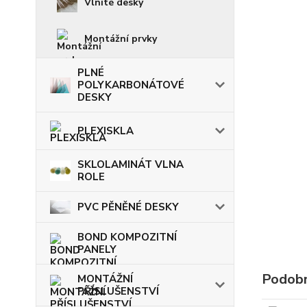
Vlnité desky
Montážní prvky
PLNÉ
POLYKARBONÁTOVÉ
DESKY
PLEXISKLA
SKLOLAMINÁT VLNA
ROLE
PVC PĚNĚNÉ DESKY
BOND KOMPOZITNÍ
PANELY
Podobn
MONTÁŽNÍ
PŘÍSLUŠENSTVÍ