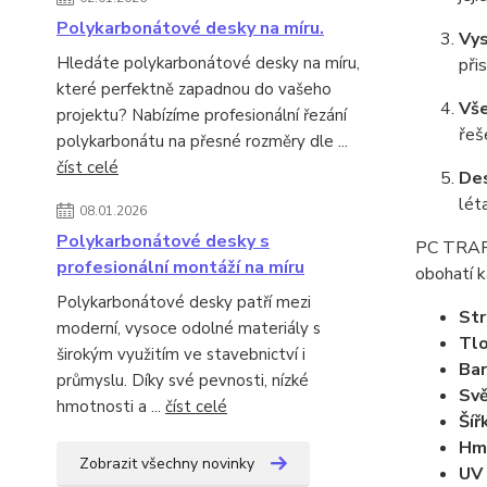
Polykarbonátové desky na míru.
Vys
Hledáte polykarbonátové desky na míru,
při
které perfektně zapadnou do vašeho
Vše
projektu? Nabízíme profesionální řezání
řeš
polykarbonátu na přesné rozměry dle ...
číst celé
Des
léta
08.01.2026
Polykarbonátové desky s
PC TRAPÉ
profesionální montáží na míru
obohatí k
Polykarbonátové desky patří mezi
Str
moderní, vysoce odolné materiály s
Tlo
širokým využitím ve stavebnictví i
Bar
průmyslu. Díky své pevnosti, nízké
Svě
hmotnosti a ...
číst celé
Šíř
Hm
Zobrazit všechny novinky
UV 