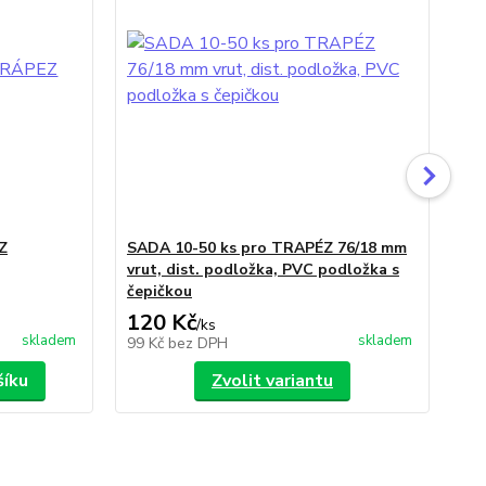
Z
SADA 10-50 ks pro TRAPÉZ 76/18 mm
NE
vrut, dist. podložka, PVC podložka s
TR
čepičkou
po
120 Kč
2
/
ks
skladem
skladem
99 Kč
bez DPH
20
šíku
Zvolit variantu