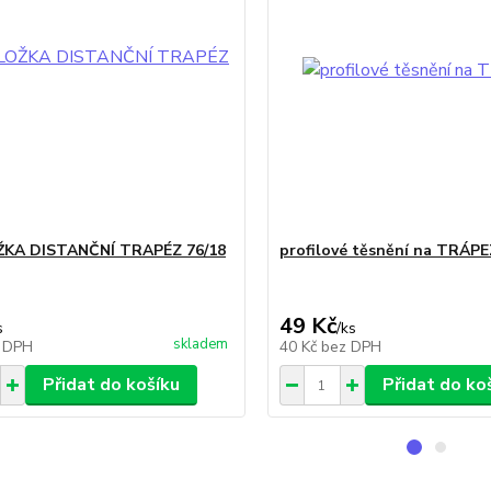
KA DISTANČNÍ TRAPÉZ 76/18
profilové těsnění na TRÁPE
49 Kč
s
/
ks
skladem
 DPH
40 Kč
bez DPH
Přidat do košíku
Přidat do ko