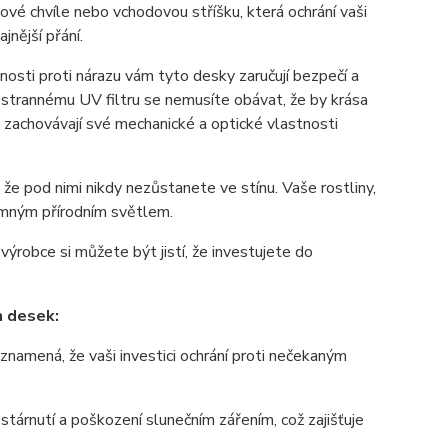
ové chvíle nebo vchodovou stříšku, která ochrání vaši
jnější přání.
osti proti nárazu vám tyto desky zaručují bezpečí a
nostrannému UV filtru se nemusíte obávat, že by krása
 zachovávají své mechanické a optické vlastnosti
 že pod nimi nikdy nezůstanete ve stínu. Vaše rostliny,
jemným přírodním světlem.
výrobce si můžete být jistí, že investujete do
h desek:
znamená, že vaši investici ochrání proti nečekaným
 stárnutí a poškození slunečním zářením, což zajišťuje