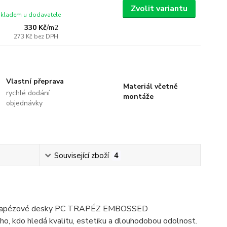
Zvolit variantu
skladem u dodavatele
330 Kč
/
m2
273 Kč
bez DPH
Vlastní přeprava
Materiál včetně
rychlé dodání
montáže
objednávky
Související zboží
4
vé trapézové desky PC TRAPÉZ EMBOSSED
kdo hledá kvalitu, estetiku a dlouhodobou odolnost.