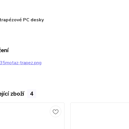
žení
35motaz-trapez.png
jící zboží
4