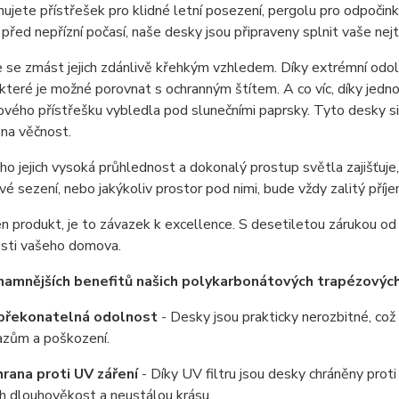
nujete přístřešek pro klidné letní posezení, pergolu pro odpočink
před nepřízní počasí, naše desky jsou připraveny splnit vaše nejta
se zmást jejich zdánlivě křehkým vzhledem. Díky extrémní odoln
, které je možné porovnat s ochranným štítem. A co víc, díky jed
vého přístřešku vybledla pod slunečními paprsky. Tyto desky si
 na věčnost.
o jejich vysoká průhlednost a dokonalý prostup světla zajišťuje,
é sezení, nebo jakýkoliv prostor pod nimi, bude vždy zalitý pří
en produkt, je to závazek k excellence. S desetiletou zárukou od 
sti vašeho domova.
namnějších benefitů našich polykarbonátových trapézovýc
překonatelná odolnost
- Desky jsou prakticky nerozbitné, což 
azům a poškození.
rana proti UV záření
- Díky UV filtru jsou desky chráněny proti
ich dlouhověkost a neustálou krásu.