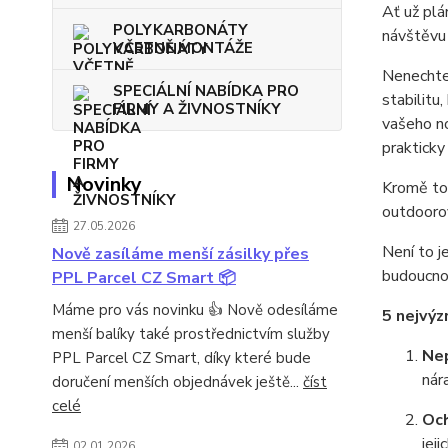
Ať už plá
POLYKARBONÁTY
návštěvu 
VČETNĚ MONTÁŽE
Nenechte 
SPECIÁLNÍ NABÍDKA PRO
stabilitu
FIRMY A ŽIVNOSTNÍKY
vašeho no
prakticky
Novinky
Kromě toh
outdoorov
27.05.2026
Není to j
Nově zasíláme menší zásilky přes
budoucno
PPL Parcel CZ Smart 📦
Máme pro vás novinku 👍 Nově odesíláme
5 nejvýz
menší balíky také prostřednictvím služby
Ne
PPL Parcel CZ Smart, díky které bude
nár
doručení menších objednávek ještě...
číst
celé
Och
jej
02.01.2026