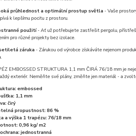
oká průhlednost a optimální prostup světla
- Vaše prostor
spívá k lepšímu pocitu z prostoru.
stranné použití
- Ať už potřebujete zastřešit pergolu, přístřeš
ením pro různé projekty bez izolace.
etiletá záruka
- Zárukou od výrobce získáváte nejenom produkt
.
Z EMBOSSED STRUKTURA 1,1 mm ČIRÁ 76/18 mm je nejenom prak
aždý exteriér. Neměňte své plány, změňte jen materiál - a zvolt
uktura:
embossed
ušťka: 1,1 mm
va: čirý
telná propustnost:
86 %
ka a výška 1 trapézu: 76/18 mm
otnost:
0,96 kg/ m2
ochrana: jednostranná