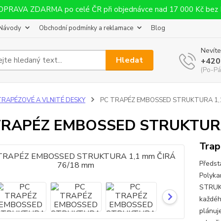
OPRAVA ZDARMA po celé ČR při objednávce nad 17 000 Kč bez
Návody
Obchodní podmínky a reklamace
Blog
Nevíte
Hledat
+420
(Po-Pá
TRAPÉZOVÉ A VLNITÉ DESKY
PC TRAPÉZ EMBOSSED STRUKTURA 1,1
TRAPÉZ EMBOSSED STRUKTURA
Trap
Předst
Polyk
STRUKT
každéh
plánuje