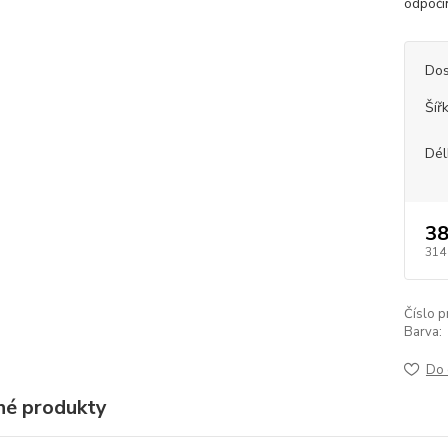
odpoči
Dos
Šíř
Dél
38
314
Číslo p
Barva:
Do 
é produkty