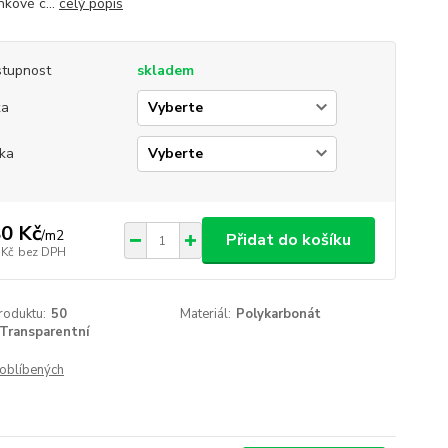
nkové c...
celý popis
tupnost
skladem
ka
ka
0 Kč
/
m2
Přidat do košíku
 Kč
bez DPH
roduktu:
50
Materiál:
Polykarbonát
Transparentní
oblíbených