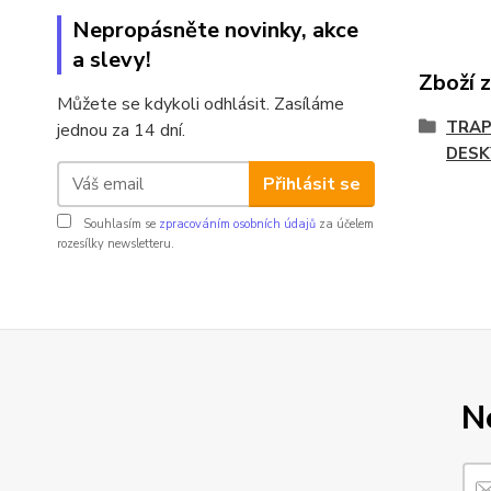
Nepropásněte novinky, akce
a slevy!
Zboží 
Můžete se kdykoli odhlásit. Zasíláme
TRAP
jednou za 14 dní.
DESK
Přihlásit se
Souhlasím se
zpracováním osobních údajů
za účelem
rozesílky newsletteru.
N