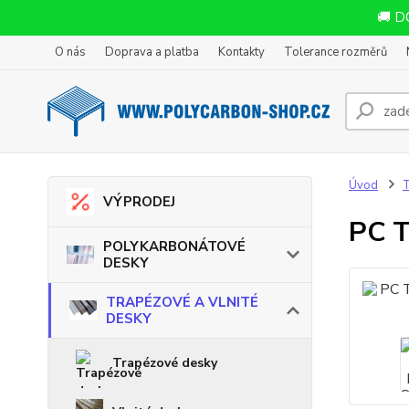
🚚 D
O nás
Doprava a platba
Kontakty
Tolerance rozměrů
Úvod
VÝPRODEJ
PC 
POLYKARBONÁTOVÉ
DESKY
TRAPÉZOVÉ A VLNITÉ
DESKY
Trapézové desky