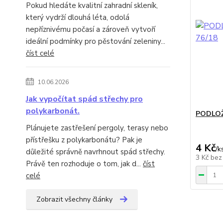
Pokud hledáte kvalitní zahradní skleník,
který vydrží dlouhá léta, odolá
nepříznivému počasí a zároveň vytvoří
ideální podmínky pro pěstování zeleniny...
číst celé
10.06.2026
Jak vypočítat spád střechy pro
polykarbonát.
PODLOŽ
Plánujete zastřešení pergoly, terasy nebo
přístřešku z polykarbonátu? Pak je
4 Kč
/
k
důležité správně navrhnout spád střechy.
3 Kč
bez
Právě ten rozhoduje o tom, jak d...
číst
celé
Zobrazit všechny články