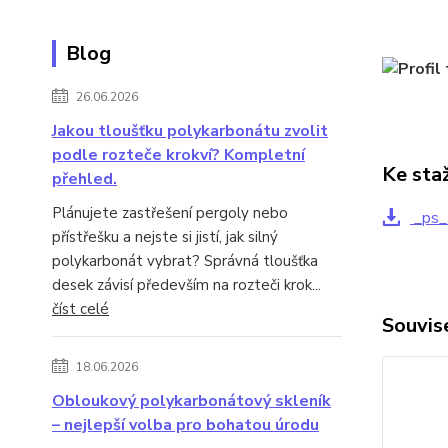
Blog
26.06.2026
Jakou tloušťku polykarbonátu zvolit
podle rozteče krokví? Kompletní
Ke sta
přehled.
Plánujete zastřešení pergoly nebo
_ps_
přístřešku a nejste si jistí, jak silný
polykarbonát vybrat? Správná tloušťka
desek závisí především na rozteči krok...
číst celé
Souvise
18.06.2026
Obloukový polykarbonátový skleník
– nejlepší volba pro bohatou úrodu