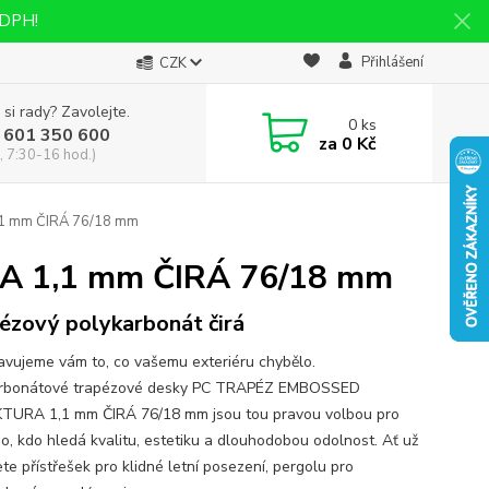
 DPH!
Přihlášení
CZK
 si rady? Zavolejte.
0
ks
 601 350 600
za
0 Kč
, 7:30-16 hod.)
 mm ČIRÁ 76/18 mm
 1,1 mm ČIRÁ 76/18 mm
ézový polykarbonát čirá
avujeme vám to, co vašemu exteriéru chybělo.
arbonátové trapézové desky PC TRAPÉZ EMBOSSED
URA 1,1 mm ČIRÁ 76/18 mm jsou tou pravou volbou pro
o, kdo hledá kvalitu, estetiku a dlouhodobou odolnost. Ať už
te přístřešek pro klidné letní posezení, pergolu pro