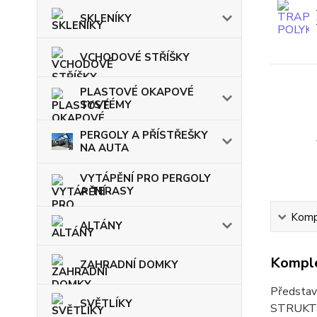
SKLENÍKY
VCHODOVÉ STŘÍŠKY
PLASTOVÉ OKAPOVÉ
SYSTÉMY
PERGOLY A PŘÍSTŘEŠKY
NA AUTA
VYTÁPĚNÍ PRO PERGOLY
A TERASY
Kompl
ALTÁNY
Komple
ZAHRADNÍ DOMKY
Představ
SVĚTLÍKY
STRUKTUR