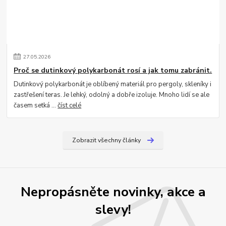
27
.
05
.
2026
Proč se dutinkový polykarbonát rosí a jak tomu zabránit.
Dutinkový polykarbonát je oblíbený materiál pro pergoly, skleníky i
zastřešení teras. Je lehký, odolný a dobře izoluje. Mnoho lidí se ale
časem setká ...
číst celé
Zobrazit všechny články
Nepropásněte novinky, akce a
slevy!