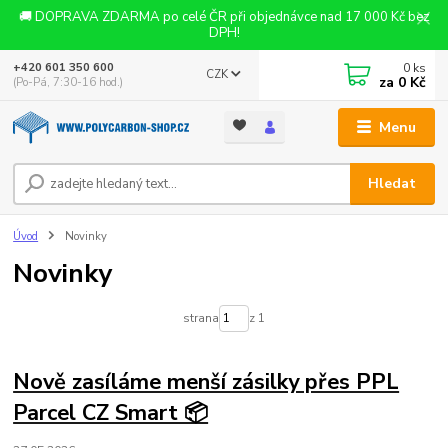
🚚 DOPRAVA ZDARMA po celé ČR při objednávce nad 17 000 Kč bez
DPH!
0
ks
+420 601 350 600
CZK
za
0 Kč
(Po-Pá, 7:30-16 hod.)
Menu
Hledat
Úvod
Novinky
Novinky
strana
z 1
Nově zasíláme menší zásilky přes PPL
Parcel CZ Smart 📦