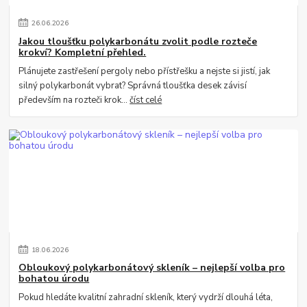
26
.
06
.
2026
Jakou tloušťku polykarbonátu zvolit podle rozteče
krokví? Kompletní přehled.
Plánujete zastřešení pergoly nebo přístřešku a nejste si jistí, jak
silný polykarbonát vybrat? Správná tloušťka desek závisí
především na rozteči krok...
číst celé
18
.
06
.
2026
Obloukový polykarbonátový skleník – nejlepší volba pro
bohatou úrodu
Pokud hledáte kvalitní zahradní skleník, který vydrží dlouhá léta,