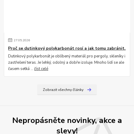
27
.
05
.
2026
Proč se dutinkový polykarbonát rosí a jak tomu zabránit.
Dutinkový polykarbonát je oblíbený materiál pro pergoly, skleníky i
zastřešení teras. Je lehký, odolný a dobře izoluje. Mnoho lidí se ale
časem setká ...
číst celé
Zobrazit všechny články
Nepropásněte novinky, akce a
slevy!