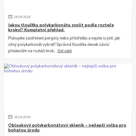
26
.
06
.
2026
Jakou tloušťku polykarbonátu zvolit podle rozteče
krokví? Kompletní přehled.
Plánujete zastřešení pergoly nebo přístřešku a nejste si jistí, jak
silný polykarbonát vybrat? Správná tloušťka desek závisí
především na rozteči krok...
číst celé
18
.
06
.
2026
Obloukový polykarbonátový skleník – nejlepší volba pro
bohatou úrodu