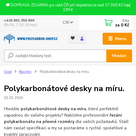
🚚 DOPRAVA ZDARMA po celé ČR při objednávce nad 17 000 Kč bez
DPH!
0
ks
+420 601 350 600
CZK
za
0 Kč
(Po-Pá, 7:30-16 hod.)
Menu
Hledat
Úvod
Novinky
Polykarbonátové desky na míru.
Polykarbonátové desky na míru.
02.01.2026
Hledáte
polykarbonátové desky na míru
, které perfektně
zapadnou do vašeho projektu? Nabízíme profesionální
řezání
polykarbonátu na přesné rozměry
dle vašich požadavků. Stačí
nám zaslat specifikaci a my se postaráme o rychlé, spolehlivé a
kvalitní zpracování.