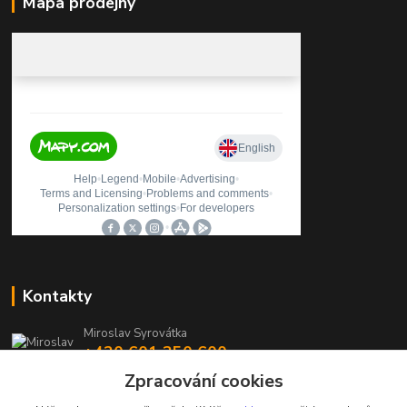
Mapa prodejny
Kontakty
Miroslav Syrovátka
+420 601 350 600
(Po-Pá, 7:30-16 hod.)
Zpracování cookies
prodejna@polycarboncb.cz