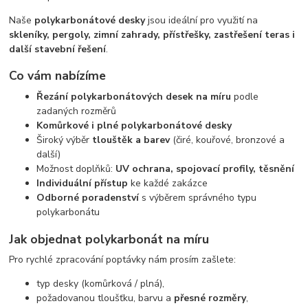
Naše
polykarbonátové desky
jsou ideální pro využití na
skleníky, pergoly, zimní zahrady, přístřešky, zastřešení teras i
další stavební řešení
.
Co vám nabízíme
Řezání polykarbonátových desek na míru
podle
zadaných rozměrů
Komůrkové i plné polykarbonátové desky
Široký výběr
tlouštěk a barev
(čiré, kouřové, bronzové a
další)
Možnost doplňků:
UV ochrana, spojovací profily, těsnění
Individuální přístup
ke každé zakázce
Odborné poradenství
s výběrem správného typu
polykarbonátu
Jak objednat polykarbonát na míru
Pro rychlé zpracování poptávky nám prosím zašlete:
typ desky (komůrková / plná),
požadovanou tloušťku, barvu a
přesné rozměry
,