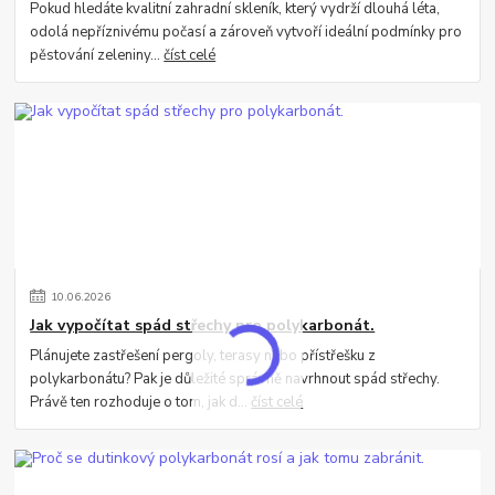
Pokud hledáte kvalitní zahradní skleník, který vydrží dlouhá léta,
odolá nepříznivému počasí a zároveň vytvoří ideální podmínky pro
pěstování zeleniny...
číst celé
10
.
06
.
2026
Jak vypočítat spád střechy pro polykarbonát.
Plánujete zastřešení pergoly, terasy nebo přístřešku z
polykarbonátu? Pak je důležité správně navrhnout spád střechy.
Právě ten rozhoduje o tom, jak d...
číst celé