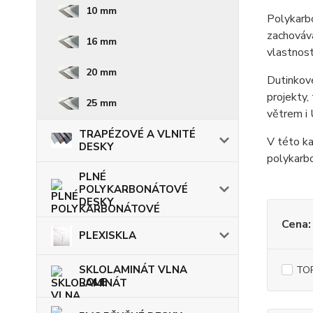
10 mm
Polykarbo
zachováva
16 mm
vlastnos
20 mm
Dutinkové
projekty,
25 mm
větrem i
TRAPÉZOVÉ A VLNITÉ
V této ka
DESKY
polykarbo
PLNÉ
POLYKARBONÁTOVÉ
DESKY
Cena:
PLEXISKLA
SKLOLAMINÁT VLNA
TOP
ROLE