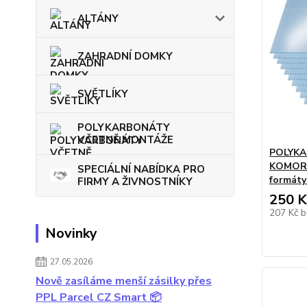
ALTÁNY
ZAHRADNÍ DOMKY
SVĚTLÍKY
POLYKARBONÁTY
VČETNĚ MONTÁŽE
POLYK
KOMORO
SPECIÁLNÍ NABÍDKA PRO
formáty
FIRMY A ŽIVNOSTNÍKY
250 K
207 Kč
b
Novinky
27.05.2026
Nově zasíláme menší zásilky přes
PPL Parcel CZ Smart 📦