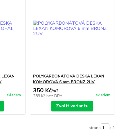
 LEXAN
POLYKARBONÁTOVÁ DESKA LEXAN
V
KOMOROVÁ 6 mm BRONZ 2UV
350 Kč
/
m2
skladem
skladem
289 Kč
bez DPH
Zvolit variantu
strana
z 1