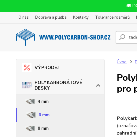
🚚 D
O nás
Doprava a platba
Kontakty
Tolerance rozměrů
Úvod
VÝPRODEJ
Poly
POLYKARBONÁTOVÉ
pro 
DESKY
4 mm
6 mm
Polykar
(označov
8 mm
zahradní