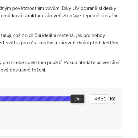
ěžným povětrnostním vlivům. Díky UV ochraně si desky
ekomůrková struktura zároveň zlepšuje tepelně-izolační
jí, což z nich činí ideální materiál jak pro hobby
st světla pro růst rostlin a zároveň chrání před deštěm,
 pro široké spektrum použití. Pokud hledáte univerzální
nově dostupné řešení.
Do
Kč