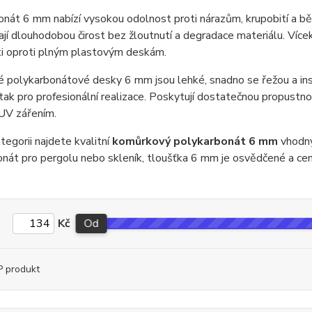
nát 6 mm nabízí vysokou odolnost proti nárazům, krupobití a b
jí dlouhodobou čirost bez žloutnutí a degradace materiálu. Víc
ti oproti plným plastovým deskám.
 polykarbonátové desky 6 mm jsou lehké, snadno se řežou a instalu
 tak pro profesionální realizace. Poskytují dostatečnou propustno
 UV zářením.
tegorii najdete kvalitní
komůrkový polykarbonát 6 mm
vhodný
nát pro pergolu nebo skleník, tloušťka 6 mm je osvědčené a ce
Kč
Od
 produkt