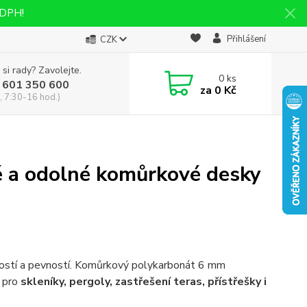
 DPH!
Přihlášení
CZK
 si rady? Zavolejte.
0
ks
 601 350 600
za
0 Kč
, 7:30-16 hod.)
é a odolné komůrkové desky
kostí a pevností. Komůrkový polykarbonát 6 mm
u pro
skleníky, pergoly, zastřešení teras, přístřešky i