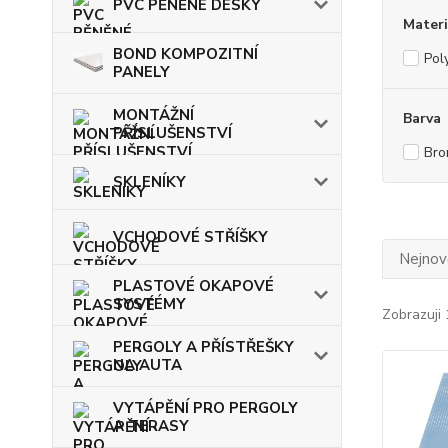
PVC PĚNĚNÉ DESKY
Materi
BOND KOMPOZITNÍ
Pol
PANELY
MONTÁŽNÍ
Barva
PŘÍSLUŠENSTVÍ
Bro
SKLENÍKY
VCHODOVÉ STŘÍŠKY
Nejnově
PLASTOVÉ OKAPOVÉ
SYSTÉMY
Zobrazuji 
PERGOLY A PŘÍSTŘEŠKY
NA AUTA
VYTÁPĚNÍ PRO PERGOLY
A TERASY