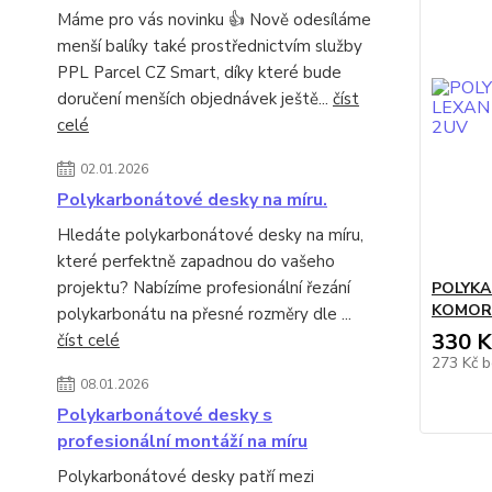
Máme pro vás novinku 👍 Nově odesíláme
menší balíky také prostřednictvím služby
PPL Parcel CZ Smart, díky které bude
doručení menších objednávek ještě...
číst
celé
02.01.2026
Polykarbonátové desky na míru.
Hledáte polykarbonátové desky na míru,
které perfektně zapadnou do vašeho
projektu? Nabízíme profesionální řezání
POLYKA
KOMORO
polykarbonátu na přesné rozměry dle ...
330 K
číst celé
273 Kč
b
08.01.2026
Polykarbonátové desky s
profesionální montáží na míru
Polykarbonátové desky patří mezi