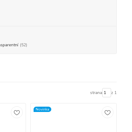
sparentní
(52)
strana
z 1
Novinka