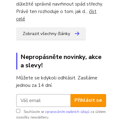
důležité správně navrhnout spád střechy.
Právě ten rozhoduje o tom, jak d...
číst
celé
Zobrazit všechny články
Nepropásněte novinky, akce
a slevy!
Můžete se kdykoli odhlásit. Zasíláme
jednou za 14 dní.
Přihlásit se
Souhlasím se
zpracováním osobních údajů
za účelem
rozesílky newsletteru.