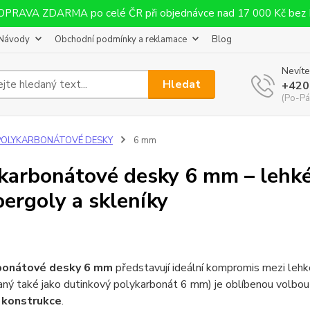
OPRAVA ZDARMA po celé ČR při objednávce nad 17 000 Kč bez
Návody
Obchodní podmínky a reklamace
Blog
Nevíte
Hledat
+420
(Po-Pá
POLYKARBONÁTOVÉ DESKY
6 mm
karbonátové desky 6 mm – lehk
pergoly a skleníky
bonátové desky 6 mm
představují ideální kompromis mezi leh
aný také jako dutinkový polykarbonát 6 mm) je oblíbenou volbo
 konstrukce
.