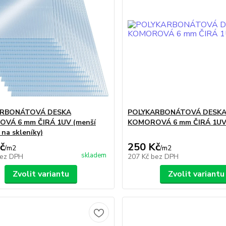
ARBONÁTOVÁ DESKA
POLYKARBONÁTOVÁ DESK
VÁ 6 mm ČIRÁ 1UV (menší
KOMOROVÁ 6 mm ČIRÁ 1U
 na skleníky)
č
250 Kč
/
m2
/
m2
skladem
ez DPH
207 Kč
bez DPH
Zvolit variantu
Zvolit variantu