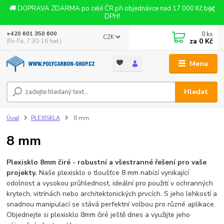
🚚 DOPRAVA ZDARMA po celé ČR při objednávce nad 17 000 Kč bez
DPH!
0
ks
+420 601 350 600
CZK
za
0 Kč
(Po-Pá, 7:30-16 hod.)
Menu
Hledat
Úvod
PLEXISKLA
8 mm
8 mm
Plexisklo 8mm čiré - robustní a všestranné řešení pro vaše
projekty.
Naše plexisklo o tloušťce 8 mm nabízí vynikající
odolnost a vysokou průhlednost, ideální pro použití v ochranných
krytech, vitrínách nebo architektonických prvcích. S jeho lehkostí a
snadnou manipulací se stává perfektní volbou pro různé aplikace.
Objednejte si plexisklo 8mm čiré ještě dnes a využijte jeho