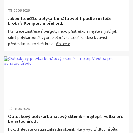
26
.
06
.
2026
Jakou tloušťku polykarbonátu zvolit podle rozteče
krokví? Kompletní přehled.
Plánujete zastřešení pergoly nebo přístřešku a nejste si jistí, jak
silný polykarbonát vybrat? Správná tloušťka desek závisí
především na rozteči krok...
číst celé
18
.
06
.
2026
Obloukový polykarbonátový skleník – nejlepší volba pro
bohatou úrodu
Pokud hledáte kvalitní zahradní skleník, který vydrží dlouhá léta,