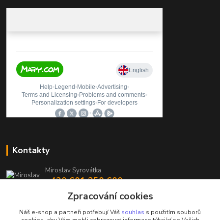
Kontakty
Miroslav Syrovátka
+420 601 350 600
(Po-Pá, 7:30-16 hod.)
Zpracování cookies
prodejna@polycarboncb.cz
Náš e-shop a partneři potřebují Váš
souhlas
s použitím souborů