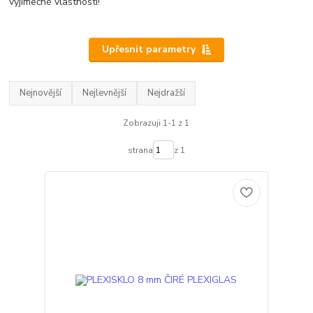
výjimečné vlastnosti!
Upřesnit parametry
Nejnovější
Nejlevnější
Nejdražší
Zobrazuji 1-1 z 1
strana
z 1