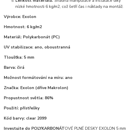
Lehkost materiálu:
Snadná manipulace a instalace díky
nízké hmotnosti 6 kg/m2, což šetří čas i náklady na montáž.
Výrobce: Exolon
Hmotnost:
6 kg/m2
Materiál:
Polykarbonát (PC)
UV stabilizace:
ano, oboustranná
Tloušťka:
5 mm
Barva:
čirá
Možnost formátování na míru:
ano
Značka:
Exolon (dříve Makrolon)
Propustnost světla:
86%
Použití:
přístřešky
Kód barvy:
clear 2099
Investujte do POLYKARBONÁT
OVÉ PLNÉ DESKY EXOLON 5 mm