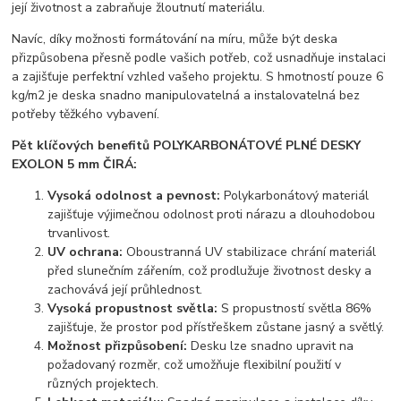
její životnost a zabraňuje žloutnutí materiálu.
Navíc, díky možnosti formátování na míru, může být deska
přizpůsobena přesně podle vašich potřeb, což usnadňuje instalaci
a zajišťuje perfektní vzhled vašeho projektu. S hmotností pouze 6
kg/m2 je deska snadno manipulovatelná a instalovatelná bez
potřeby těžkého vybavení.
Pět klíčových benefitů POLYKARBONÁTOVÉ PLNÉ DESKY
EXOLON 5 mm ČIRÁ:
Vysoká odolnost a pevnost:
Polykarbonátový materiál
zajišťuje výjimečnou odolnost proti nárazu a dlouhodobou
trvanlivost.
UV ochrana:
Oboustranná UV stabilizace chrání materiál
před slunečním zářením, což prodlužuje životnost desky a
zachovává její průhlednost.
Vysoká propustnost světla:
S propustností světla 86%
zajišťuje, že prostor pod přístřeškem zůstane jasný a světlý.
Možnost přizpůsobení:
Desku lze snadno upravit na
požadovaný rozměr, což umožňuje flexibilní použití v
různých projektech.