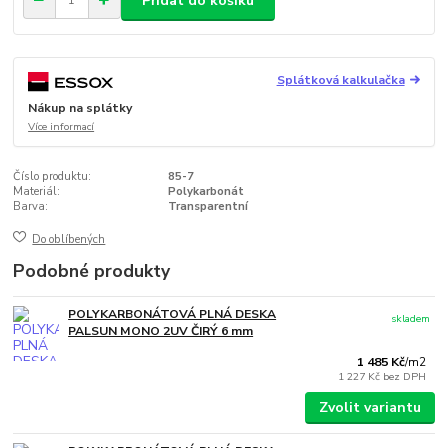
Přidat do košíku
Splátková kalkulačka
Nákup na splátky
Více informací
Číslo produktu:
85-7
Materiál:
Polykarbonát
Barva:
Transparentní
Do oblíbených
Podobné produkty
POLYKARBONÁTOVÁ PLNÁ DESKA
skladem
PALSUN MONO 2UV ČIRÝ 6 mm
1 485 Kč
/
m2
1 227 Kč
bez DPH
Zvolit variantu