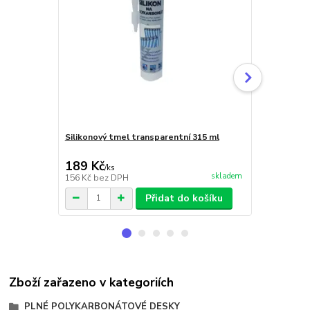
Silikonový tmel transparentní 315 ml
Nerez vrut 
189 Kč
7 Kč
/
ks
/
ks
skladem
156 Kč
bez DPH
6 Kč
bez DP
Přidat do košíku
Zboží zařazeno v kategoriích
PLNÉ POLYKARBONÁTOVÉ DESKY