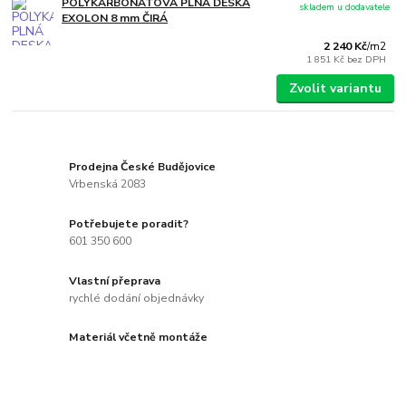
POLYKARBONÁTOVÁ PLNÁ DESKA
skladem u dodavatele
EXOLON 8 mm ČIRÁ
2 240 Kč
/
m2
1 851 Kč
bez DPH
Zvolit variantu
Prodejna České Budějovice
Vrbenská 2083
Potřebujete poradit?
601 350 600
Vlastní přeprava
rychlé dodání objednávky
Materiál včetně montáže