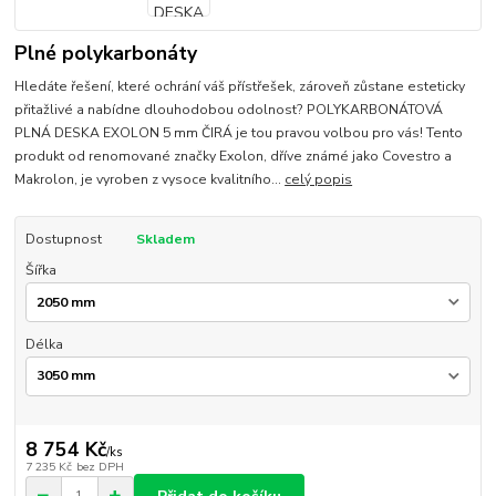
Plné polykarbonáty
Hledáte řešení, které ochrání váš přístřešek, zároveň zůstane esteticky
přitažlivé a nabídne dlouhodobou odolnost? POLYKARBONÁTOVÁ
PLNÁ DESKA EXOLON 5 mm ČIRÁ je tou pravou volbou pro vás! Tento
produkt od renomované značky Exolon, dříve známé jako Covestro a
Makrolon, je vyroben z vysoce kvalitního...
celý popis
Dostupnost
Skladem
Šířka
Délka
8 754 Kč
/
ks
7 235 Kč
bez DPH