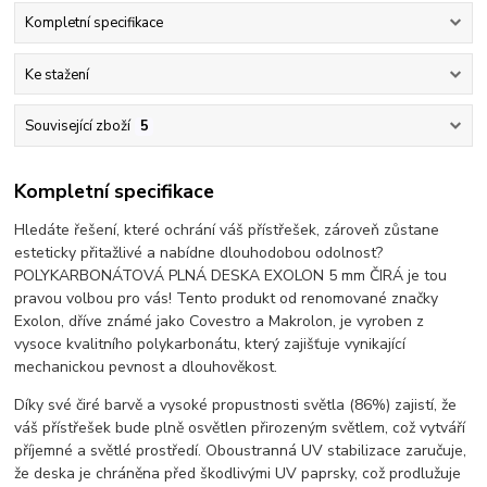
Kompletní specifikace
Ke stažení
Související zboží
5
Kompletní specifikace
Hledáte řešení, které ochrání váš přístřešek, zároveň zůstane
esteticky přitažlivé a nabídne dlouhodobou odolnost?
POLYKARBONÁTOVÁ PLNÁ DESKA EXOLON 5 mm ČIRÁ je tou
pravou volbou pro vás! Tento produkt od renomované značky
Exolon, dříve známé jako Covestro a Makrolon, je vyroben z
vysoce kvalitního polykarbonátu, který zajišťuje vynikající
mechanickou pevnost a dlouhověkost.
Díky své čiré barvě a vysoké propustnosti světla (86%) zajistí, že
váš přístřešek bude plně osvětlen přirozeným světlem, což vytváří
příjemné a světlé prostředí. Oboustranná UV stabilizace zaručuje,
že deska je chráněna před škodlivými UV paprsky, což prodlužuje