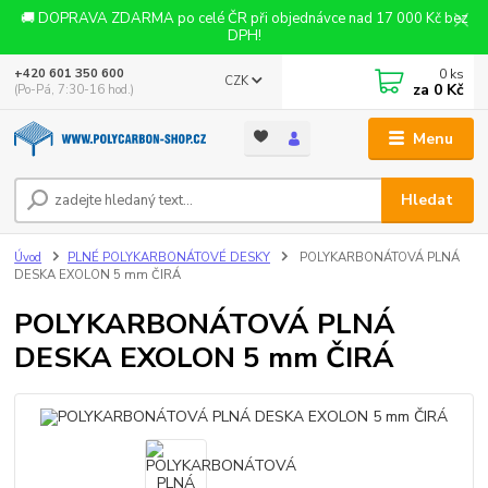
🚚 DOPRAVA ZDARMA po celé ČR při objednávce nad 17 000 Kč bez
DPH!
0
ks
+420 601 350 600
CZK
za
0 Kč
(Po-Pá, 7:30-16 hod.)
Menu
Hledat
Úvod
PLNÉ POLYKARBONÁTOVÉ DESKY
POLYKARBONÁTOVÁ PLNÁ
DESKA EXOLON 5 mm ČIRÁ
POLYKARBONÁTOVÁ PLNÁ
DESKA EXOLON 5 mm ČIRÁ