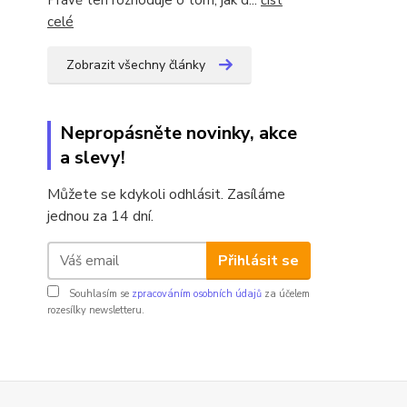
Právě ten rozhoduje o tom, jak d...
číst
celé
Zobrazit všechny články
Nepropásněte novinky, akce
a slevy!
Můžete se kdykoli odhlásit. Zasíláme
jednou za 14 dní.
Přihlásit se
Souhlasím se
zpracováním osobních údajů
za účelem
rozesílky newsletteru.