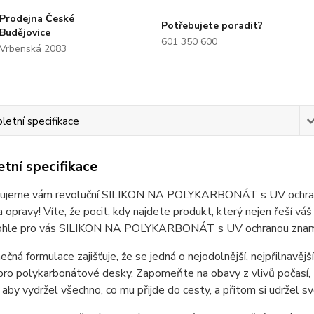
Prodejna České
Potřebujete poradit?
Budějovice
601 350 600
Vrbenská 2083
etní specifikace
tní specifikace
ujeme vám revoluční SILIKON NA POLYKARBONÁT s UV ochranou
a opravy! Víte, že pocit, kdy najdete produkt, který nejen řeší 
ohle pro vás SILIKON NA POLYKARBONÁT s UV ochranou zna
ečná formulace zajišťuje, že se jedná o nejodolnější, nejpřilnavější
pro polykarbonátové desky. Zapomeňte na obavy z vlivů počasí, U
 aby vydržel všechno, co mu přijde do cesty, a přitom si udržel 