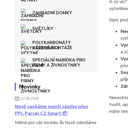
A co víc?
vytvrdnou
ZAHRADNÍ DOMKY
Nyní, pr
SVĚTLÍKY
Neu
svi
POLYKARBONÁTY
Vyn
VČETNĚ MONTÁŽE
a z
Vys
SPECIÁLNÍ NABÍDKA PRO
FIRMY A ŽIVNOSTNÍKY
pův
Sna
pří
Novinky
Zdr
Nenechte
27.05.2026
tvořit, o
Nově zasíláme menší zásilky přes
máte ten 
PPL Parcel CZ Smart 📦
Máme pro vás novinku 👍 Nově odesíláme