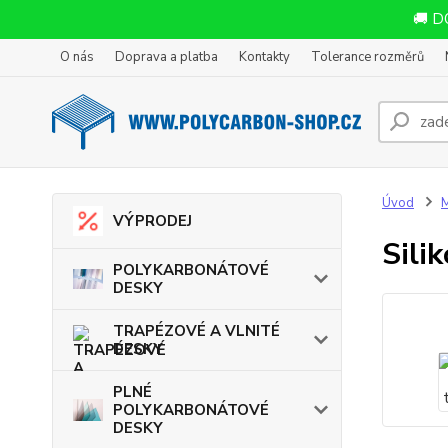
🚚 D
O nás
Doprava a platba
Kontakty
Tolerance rozměrů
Úvod
VÝPRODEJ
Sili
POLYKARBONÁTOVÉ
DESKY
TRAPÉZOVÉ A VLNITÉ
DESKY
PLNÉ
POLYKARBONÁTOVÉ
DESKY