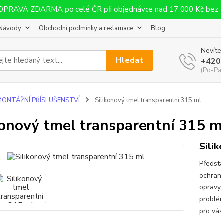
OPRAVA ZDARMA po celé ČR při objednávce nad 17 000 Kč bez
Návody
Obchodní podmínky a reklamace
Blog
Nevíte
Hledat
+420
(Po-Pá
MONTÁŽNÍ PŘÍSLUŠENSTVÍ
Silikonový tmel transparentní 315 ml
konový tmel transparentní 315 m
Sili
Předs
ochran
opravy!
problé
pro vá