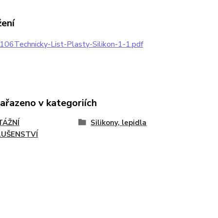
žení
06Technicky-List-Plasty-Silikon-1-1.pdf
zařazeno v kategoriích
ÁŽNÍ
Silikony, lepidla
LUŠENSTVÍ