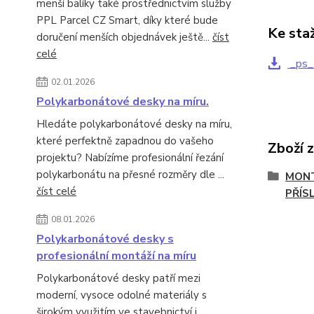
menší balíky také prostřednictvím služby
PPL Parcel CZ Smart, díky které bude
Ke sta
doručení menších objednávek ještě...
číst
celé
_ps_1
02.01.2026
Polykarbonátové desky na míru.
Hledáte polykarbonátové desky na míru,
které perfektně zapadnou do vašeho
Zboží 
projektu? Nabízíme profesionální řezání
polykarbonátu na přesné rozměry dle ...
MONT
číst celé
PŘÍS
08.01.2026
Polykarbonátové desky s
profesionální montáží na míru
Polykarbonátové desky patří mezi
moderní, vysoce odolné materiály s
širokým využitím ve stavebnictví i