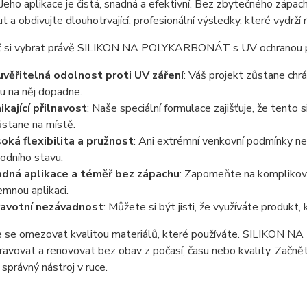
 Jeho aplikace je čistá, snadná a efektivní. Bez zbytečného zápac
t a obdivujte dlouhotrvající, profesionální výsledky, které vydrží 
oč si vybrat právě SILIKON NA POLYKARBONÁT s UV ochranou pr
věřitelná odolnost proti UV záření
: Váš projekt zůstane chr
tu na něj dopadne.
ikající přilnavost
: Naše speciální formulace zajišťuje, že tento
ůstane na místě.
oká flexibilita a pružnost
: Ani extrémní venkovní podmínky neo
odního stavu.
dná aplikace a téměř bez zápachu
: Zapomeňte na komplikovan
jemnou aplikaci.
avotní nezávadnost
: Můžete si být jisti, že využíváte produkt,
 se omezovat kvalitou materiálů, které používáte. SILIKON 
pravovat a renovovat bez obav z počasí, času nebo kvality. Začně
správný nástroj v ruce.