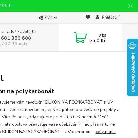
 DPH!
Přihlášení
CZK
 si rady? Zavolejte.
0
ks
 601 350 600
za
0 Kč
, 7:30-16 hod.)
l
kon na polykarbonát
tavujeme vám revoluční SILIKON NA POLYKARBONÁT s UV
ou – vašeho nového nejlepšího přítele pro veškeré projekty a
 Víte, že pocit, kdy najdete produkt, který nejen řeší váš
m, ale doslova převyšuje vaše očekávání? Tak přesně tohle
s SILIKON NA POLYKARBONÁT s UV ochranou ...
celý popis