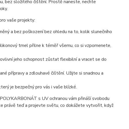
hu, bez složitého čištění. Prostě naneste, nechte
roky.
o vaše projekty:
áněný a bez poškození bez ohledu na to, kolik slunečního
 silikonový tmel přilne k téměř všemu, co si vzpomenete,
vlivní jeho schopnost zůstat flexibilní a vracet se do
é přípravy a zdlouhavé čištění. Užijte si snadnou a
 který je bezpečný pro vás i vaše blízké.
NA POLYKARBONÁT s UV ochranou vám přináší svobodu
te právě teď a projevte světu, co dokážete vytvořit, když