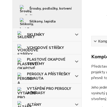
Šrouby, podložky, kotvení
Silikony, lepidla
SKLENÍKY
Kompl
VCHODOVÉ STŘÍŠKY
Komple
PLASTOVÉ OKAPOVÉ
SYSTÉMY
Představ
projekty 
PERGOLY A PŘÍSTŘEŠKY
přesně t
NA AUTA
Jeho jedin
VYTÁPĚNÍ PRO PERGOLY
A TERASY
vyvinutý 
stvořený,
ALTÁNY