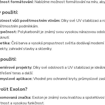
nost formátování:
Nabízíme možnost formátování na míru, aby
 použití:
lnost vůči povětrnostním vlivům:
Díky své UV stabilizaci a r
ětrnostním podmínkám.
zpečnost:
Polykarbonát je známý svou vysokou nárazovou odolnos
sknutí.
etika:
Čirá barva a vysoká propustnost světla dodávají moderní a 
jekty, zahradní stavby a skleníky.
 použití:
eriérové projekty:
Díky své odolnosti a UV stabilizaci je ideální
třešení teras a další.
myslové aplikace:
Vhodné pro ochranné kryty, průmyslové zaskl
volit Exolon?
nomovaná značka:
Exolon je známý svou kvalitou a spolehlivostí
otnost a vysokou funkčnost.