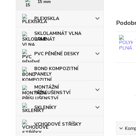
15 mm
PLEXISKLA
Podobn
SKLOLAMINÁT VLNA
ROLE
PVC PĚNĚNÉ DESKY
BOND KOMPOZITNÍ
PANELY
MONTÁŽNÍ
PŘÍSLUŠENSTVÍ
SKLENÍKY
VCHODOVÉ STŘÍŠKY
Kompl