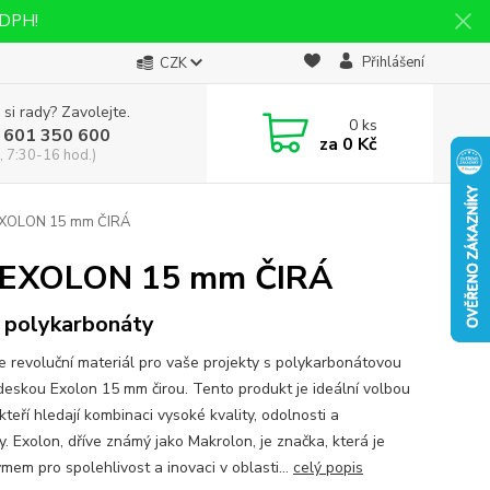
 DPH!
Přihlášení
CZK
 si rady? Zavolejte.
0
ks
 601 350 600
za
0 Kč
, 7:30-16 hod.)
XOLON 15 mm ČIRÁ
EXOLON 15 mm ČIRÁ
 polykarbonáty
e revoluční materiál pro vaše projekty s polykarbonátovou
deskou Exolon 15 mm čirou. Tento produkt je ideální volbou
 kteří hledají kombinaci vysoké kvality, odolnosti a
y. Exolon, dříve známý jako Makrolon, je značka, která je
mem pro spolehlivost a inovaci v oblasti...
celý popis