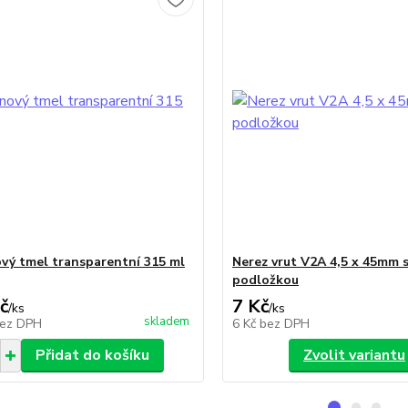
ový tmel transparentní 315 ml
Nerez vrut V2A 4,5 x 45mm 
podložkou
č
7 Kč
/
ks
/
ks
skladem
ez DPH
6 Kč
bez DPH
Přidat do košíku
Zvolit variantu