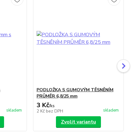
s
PODLOŽKA S GUMOVÝM TĚSNĚNÍM
ŠR
PRŮMĚR 6,8/25 mm
ŠE
3 Kč
3 
/
ks
skladem
skladem
2 Kč
bez DPH
2 
Zvolit variantu