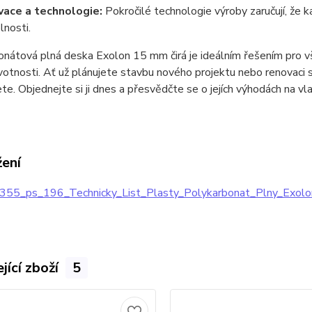
vace a technologie:
Pokročilé technologie výroby zaručují, že k
lnosti.
nátová plná deska Exolon 15 mm čirá je ideálním řešením pro všec
votnosti. Ať už plánujete stavbu nového projektu nebo renovaci 
te. Objednejte si ji dnes a přesvědčte se o jejích výhodách na vla
žení
355_ps_196_Technicky_List_Plasty_Polykarbonat_Plny_Exol
jící zboží
5