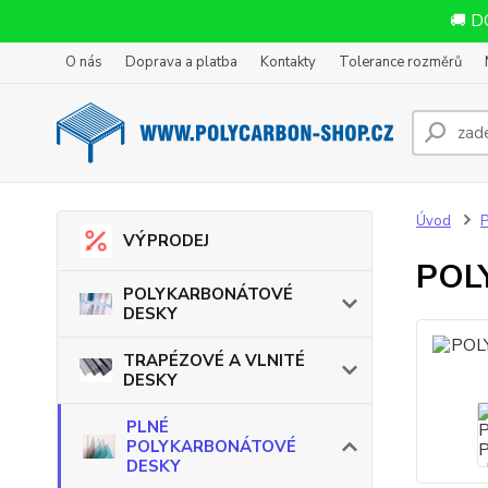
🚚 D
O nás
Doprava a platba
Kontakty
Tolerance rozměrů
Úvod
VÝPRODEJ
POL
POLYKARBONÁTOVÉ
DESKY
TRAPÉZOVÉ A VLNITÉ
DESKY
PLNÉ
POLYKARBONÁTOVÉ
DESKY