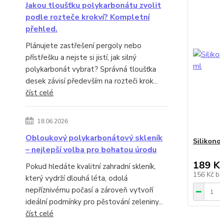
Jakou tloušťku polykarbonátu zvolit
podle rozteče krokví? Kompletní
přehled.
Plánujete zastřešení pergoly nebo
přístřešku a nejste si jistí, jak silný
polykarbonát vybrat? Správná tloušťka
desek závisí především na rozteči krok...
číst celé
18.06.2026
Obloukový polykarbonátový skleník
Silikon
– nejlepší volba pro bohatou úrodu
189 K
Pokud hledáte kvalitní zahradní skleník,
156 Kč
b
který vydrží dlouhá léta, odolá
nepříznivému počasí a zároveň vytvoří
ideální podmínky pro pěstování zeleniny...
číst celé