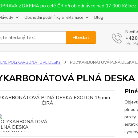
OPRAVA ZDARMA po celé ČR při objednávce nad 17 000 Kč bez
Návody
Obchodní podmínky a reklamace
Blog
Nevíte
Hledat
+420
(Po-Pá
PLNÉ POLYKARBONÁTOVÉ DESKY
POLYKARBONÁTOVÁ PLNÁ DESKA E
YKARBONÁTOVÁ PLNÁ DESKA 
Plné
Objevt
plnou 
pro ty,
estetik
synony