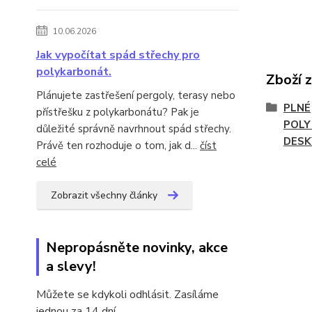
10.06.2026
Jak vypočítat spád střechy pro
polykarbonát.
Zboží 
Plánujete zastřešení pergoly, terasy nebo
PLNÉ
přístřešku z polykarbonátu? Pak je
POL
důležité správně navrhnout spád střechy.
DESK
Právě ten rozhoduje o tom, jak d...
číst
celé
Zobrazit všechny články
Nepropásněte novinky, akce
a slevy!
Můžete se kdykoli odhlásit. Zasíláme
jednou za 14 dní.