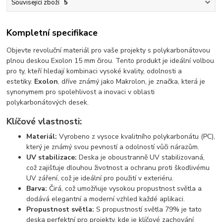
Související zboží
5
Kompletní specifikace
Objevte revoluční materiál pro vaše projekty s polykarbonátovou
plnou deskou Exolon 15 mm čirou. Tento produkt je ideální volbou
pro ty, kteří hledají kombinaci vysoké kvality, odolnosti a
estetiky.
Exolon
, dříve známý jako Makrolon, je značka, která je
synonymem pro spolehlivost a inovaci v oblasti
polykarbonátových desek.
Klíčové vlastnosti:
Materiál:
Vyrobeno z vysoce kvalitního polykarbonátu (PC),
který je známý svou pevností a odolností vůči nárazům.
UV stabilizace:
Deska je oboustranně UV stabilizovaná,
což zajišťuje dlouhou životnost a ochranu proti škodlivému
UV záření, což je ideální pro použití v exteriéru.
Barva:
Čirá, což umožňuje vysokou propustnost světla a
dodává elegantní a moderní vzhled každé aplikaci.
Propustnost světla:
S propustností světla 79% je tato
deska perfektní pro projekty, kde je klíčové zachování