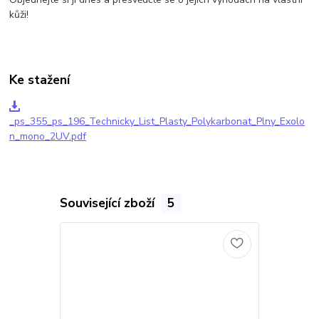
kůži!
Ke stažení
_ps_355_ps_196_Technicky_List_Plasty_Polykarbonat_Plny_Exolo
n_mono_2UV.pdf
Související zboží
5