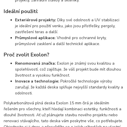
projekty, zahradní stavby a skleníky.
Ideální použití:
Exteriérové projekty:
Díky své odolnosti a UV stabilizaci
je ideální pro použití venku, jako jsou přístřešky, pergoly,
zastřešení teras a další.
Průmyslové aplikace:
Vhodné pro ochranné kryty,
průmyslové zasklení a další technické aplikace.
Proč zvolit Exolon?
Renomovaná značka:
Exolon je známý svou kvalitou a
spolehlivostí, což zajišťuje, že váš projekt bude mít dlouhou
životnost a vysokou funkčnost.
Inovace a technologie:
Pokročilé technologie výroby
zaručují, že každá deska splňuje nejvyšší standardy kvality a
odolnosti.
Polykarbonátová plná deska Exolon 15 mm čirá je ideálním
řešením pro všechny, kteří hledají kombinaci estetiky, funkčnosti a
dlouhé životnosti. Ať už plánujete stavbu nového projektu nebo
renovaci stávajícího, tato deska vám poskytne vše, co potřebujete.
Objednejte si ji dnes a přesvědčte se o jejích výhodách na vlastní