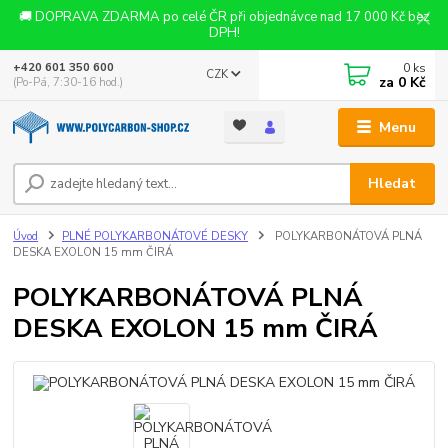
🚚 DOPRAVA ZDARMA po celé ČR při objednávce nad 17 000 Kč bez
DPH!
0
ks
+420 601 350 600
CZK
za
0 Kč
(Po-Pá, 7:30-16 hod.)
Menu
Hledat
Úvod
PLNÉ POLYKARBONÁTOVÉ DESKY
POLYKARBONÁTOVÁ PLNÁ
DESKA EXOLON 15 mm ČIRÁ
POLYKARBONÁTOVÁ PLNÁ
DESKA EXOLON 15 mm ČIRÁ