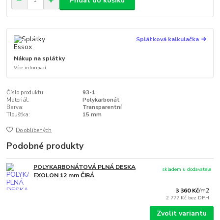
Přidat do košíku
Splátková kalkulačka
Nákup na splátky
Více informací
Číslo produktu:
93-1
Materiál:
Polykarbonát
Barva:
Transparentní
Tloušťka:
15 mm
Do oblíbených
Podobné produkty
POLYKARBONÁTOVÁ PLNÁ DESKA
skladem u dodavatele
EXOLON 12 mm ČIRÁ
3 360 Kč
/
m2
2 777 Kč
bez DPH
Zvolit variantu