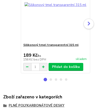
Silikonový tmel transparentní 315 ml
Nerez vrut 
189 Kč
7 Kč
/
ks
/
ks
skladem
156 Kč
bez DPH
6 Kč
bez DP
Přidat do košíku
Zboží zařazeno v kategoriích
PLNÉ POLYKARBONÁTOVÉ DESKY