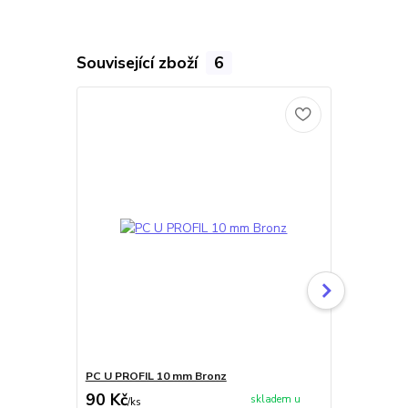
Související zboží
6
PC U PROFIL 10 mm Bronz
ALU U PROFI
90 Kč
75 Kč
skladem u
/
ks
/
bm