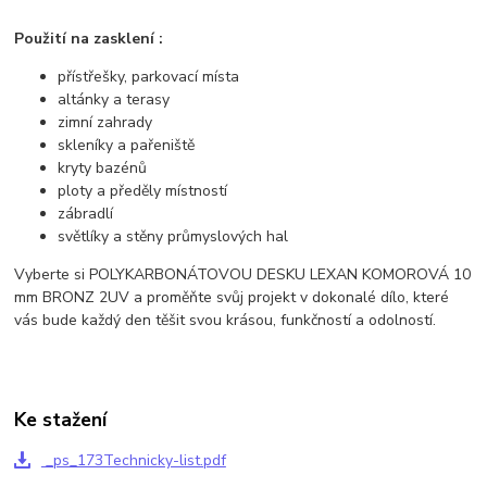
Použití na zasklení :
přístřešky, parkovací místa
altánky a terasy
zimní zahrady
skleníky a pařeniště
kryty bazénů
ploty a předěly místností
zábradlí
světlíky a stěny průmyslových hal
Vyberte si POLYKARBONÁTOVOU DESKU LEXAN KOMOROVÁ 10
mm BRONZ 2UV a proměňte svůj projekt v dokonalé dílo, které
vás bude každý den těšit svou krásou, funkčností a odolností.
Ke stažení
_ps_173Technicky-list.pdf