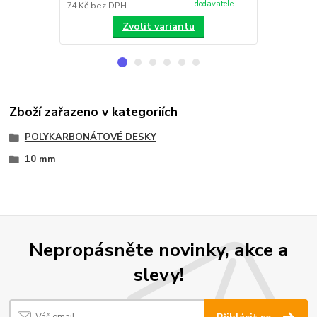
dodavatele
74 Kč
bez DPH
62 Kč
bez D
Zvolit variantu
Zboží zařazeno v kategoriích
POLYKARBONÁTOVÉ DESKY
10 mm
Nepropásněte novinky, akce a
slevy!