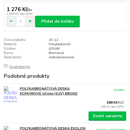
1 276 Kč
/
ks
1 055 Kč
bez DPH
Přidat do košíku
Číslo produktu:
15-12
Materiál:
Polykarbonát
Výrobce:
LEXAN
Barva:
Bronzová
Počet komor:
Jednokomorová
Do oblíbených
Podobné produkty
POLYKARBONÁTOVÁ DESKA
skladem
KOMOROVÁ 10 mm (1UV) BRONZ
288 Kč
/
m2
238 Kč
bez DPH
Zvolit variantu
POLYKARBONÁTOVÁ DESKA EXOLON
skladem u dodavatele