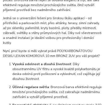
počasí. Bronzová barva nejen že dodává eleganci a styl, ale také
efektivně reguluje množství procházejícího světla, čímž vytváří
příjemné prostředí bez nadměrného zahřívání.
Jedná se o univerzální řešení pro širokou škálu aplikací - od
přístřešků a parkovacích míst, přes altánky, terasy, zimní zahrady,
až po skleníky, pařeniště, kryty bazénů, ploty, předěly místností,
zábradlí, světlíky a stěny průmyslových hal. Díky své všestrannosti
a snadné instalaci je ideální volbou pro profesionály i domácí
kutily.
Nyní, proč byste si měli vybrat právě POLYKARBONÁTOVOU
DESKU LEXAN KOMOROVÁ 10 mm BRONZ 2UV pro váš projekt?
Vysoká odolnost a dlouhá životnost
: Díky
oboustrannému UV filtru a vysoké kvalitě polykarbonátu je
deska odolná proti poškození a vyblednutí, což zajišťuje její
dlouhou životnost.
Účinná regulace světla
: Bronzová barva efektivně reguluje
množství procházejícího světla, což zabraňuje nadměrnému
zahřívání a vytváří příjemné prostředí.