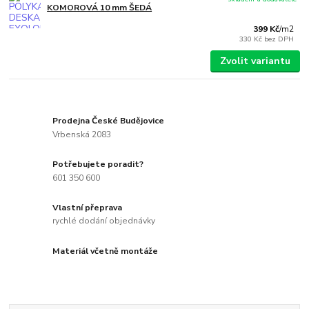
KOMOROVÁ 10 mm ŠEDÁ
399 Kč
/
m2
330 Kč
bez DPH
Zvolit variantu
Prodejna České Budějovice
Vrbenská 2083
Potřebujete poradit?
601 350 600
Vlastní přeprava
rychlé dodání objednávky
Materiál včetně montáže