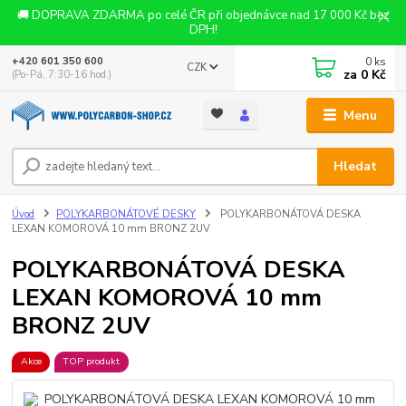
🚚 DOPRAVA ZDARMA po celé ČR při objednávce nad 17 000 Kč bez
DPH!
0
ks
+420 601 350 600
CZK
za
0 Kč
(Po-Pá, 7:30-16 hod.)
Menu
Hledat
Úvod
POLYKARBONÁTOVÉ DESKY
POLYKARBONÁTOVÁ DESKA
LEXAN KOMOROVÁ 10 mm BRONZ 2UV
POLYKARBONÁTOVÁ DESKA
LEXAN KOMOROVÁ 10 mm
BRONZ 2UV
Akce
TOP produkt