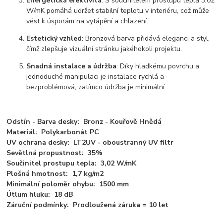
Energetická efektivita
: S součinitelem prostupu tepla 3,02
W/mK pomáhá udržet stabilní teplotu v interiéru, což může
vést k úsporám na vytápění a chlazení.
Estetický vzhled
: Bronzová barva přidává eleganci a styl,
čímž zlepšuje vizuální stránku jakéhokoli projektu.
Snadná instalace a údržba
: Díky hladkému povrchu a
jednoduché manipulaci je instalace rychlá a
bezproblémová, zatímco údržba je minimální.
Odstín - Barva desky: Bronz - Kouřově Hnědá
Materiál: Polykarbonát PC
UV ochrana desky: LT2UV - oboustranný UV filtr
Sevětlná propustnost: 35%
Součinitel prostupu tepla: 3,02 W/mK
Plošná hmotnost: 1,7 kg/m2
Minimální poloměr ohybu: 1500 mm
Útlum hluku: 18 dB
Záruční podmínky: Prodloužená záruka = 10 let