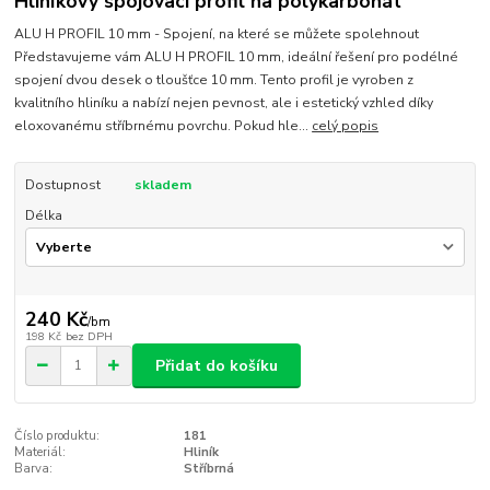
Hliníkový spojovací profil na polykarbonát
ALU H PROFIL 10 mm - Spojení, na které se můžete spolehnout
Představujeme vám ALU H PROFIL 10 mm, ideální řešení pro podélné
spojení dvou desek o tloušťce 10 mm. Tento profil je vyroben z
kvalitního hliníku a nabízí nejen pevnost, ale i estetický vzhled díky
eloxovanému stříbrnému povrchu. Pokud hle...
celý popis
Dostupnost
skladem
Délka
240 Kč
/
bm
198 Kč
bez DPH
Přidat do košíku
Číslo produktu:
181
Materiál:
Hliník
Barva:
Stříbrná