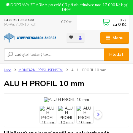
🚚 DOPRAVA ZDARMA po celé ČR při objednávce nad 17 000 Kč bez
DPH!
0
ks
+420 601 350 600
CZK
za
0 Kč
(Po-Pá, 7:30-16 hod.)
Menu
Hledat
Úvod
MONTÁŽNÍ PŘÍSLUŠENSTVÍ
ALU H PROFIL 10 mm
ALU H PROFIL 10 mm