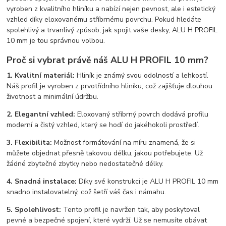
vyroben z kvalitního hliníku a nabízí nejen pevnost, ale i estetický
vzhled díky eloxovanému stříbrnému povrchu. Pokud hledáte
spolehlivý a trvanlivý způsob, jak spojit vaše desky, ALU H PROFIL
10 mm je tou správnou volbou.
Proč si vybrat právě náš ALU H PROFIL 10 mm?
1. Kvalitní materiál:
Hliník je známý svou odolností a lehkostí.
Náš profil je vyroben z prvotřídního hliníku, což zajišťuje dlouhou
životnost a minimální údržbu.
2. Elegantní vzhled:
Eloxovaný stříbrný povrch dodává profilu
moderní a čistý vzhled, který se hodí do jakéhokoli prostředí.
3. Flexibilita:
Možnost formátování na míru znamená, že si
můžete objednat přesně takovou délku, jakou potřebujete. Už
žádné zbytečné zbytky nebo nedostatečné délky.
4. Snadná instalace:
Díky své konstrukci je ALU H PROFIL 10 mm
snadno instalovatelný, což šetří váš čas i námahu.
5. Spolehlivost:
Tento profil je navržen tak, aby poskytoval
pevné a bezpečné spojení, které vydrží. Už se nemusíte obávat