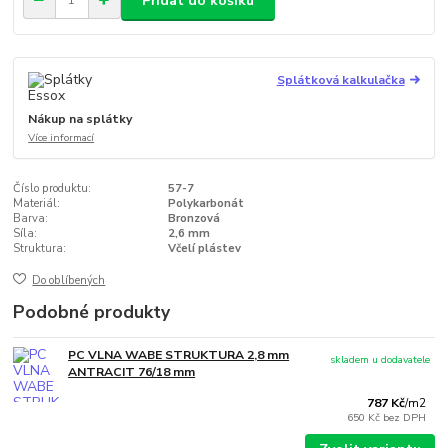
Přidat do košíku
Splátková kalkulačka
Nákup na splátky
Více informací
Číslo produktu:
57-7
Materiál:
Polykarbonát
Barva:
Bronzová
Síla:
2,6 mm
Struktura:
Včelí plástev
Do oblíbených
Podobné produkty
PC VLNA WABE STRUKTURA 2,8 mm
skladem u dodavatele
ANTRACIT 76/18 mm
787 Kč
/
m2
650 Kč
bez DPH