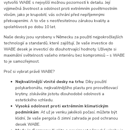
vytvořili WABE s nejvyšší možnou pozorností k detailu. Její
výjimečná životnost a odolnost proti extrémním povětrnostním
vlivům, jako je krupobití, vás ochrání před nepříjemnými
překvapeními. A to vše s neotřesitelnou zárukou kvality a
spolehlivosti po dobu 10 let.
Naše desky jsou vyrobeny v Německu za použití nejpokročilejších
technologií a standardů, které zajišťují, že vaše investice do
WABE desek je investicí do dlouhotrvající hodnoty. Užívejte si
maximální světelnosti vašeho interiéru bez kompromisů – s WABE
to je samozřejmost.
Proč si vybrat právě WABE?
Nejkvalitnější vlnité desky na trhu
: Díky použití
polykarbonátu, nejkvalitnějšího plastu pro prosvětlovací
krytiny, získáváte jistotu dlouhodobé odolnosti a
estetického vzhledu.
Vysoká odolnost proti extrémním klimatickým
podmínkám
: Ať už je venku jakékoli počasí, můžete být
klidní, že vaše pergola či zimní zahrada je pod ochranou
desek WABE.