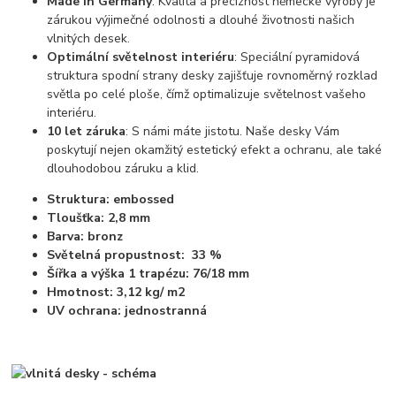
Made in Germany
: Kvalita a preciznost německé výroby je
zárukou výjimečné odolnosti a dlouhé životnosti našich
vlnitých desek.
Optimální světelnost interiéru
: Speciální pyramidová
struktura spodní strany desky zajišťuje rovnoměrný rozklad
světla po celé ploše, čímž optimalizuje světelnost vašeho
interiéru.
10 let záruka
: S námi máte jistotu. Naše desky Vám
poskytují nejen okamžitý estetický efekt a ochranu, ale také
dlouhodobou záruku a klid.
Struktura:
embossed
Tloušťka: 2,8 mm
Barva: bronz
Světelná propustnost:
33 %
Šířka a výška 1 trapézu: 76/18 mm
Hmotnost:
3,12 kg/ m2
UV ochrana: jednostranná