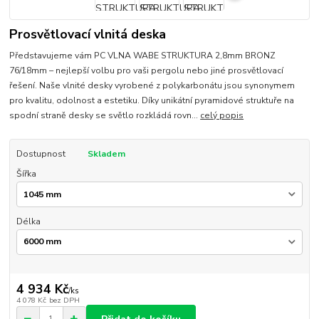
Prosvětlovací vlnitá deska
Představujeme vám PC VLNA WABE STRUKTURA 2,8mm BRONZ
76/18mm – nejlepší volbu pro vaši pergolu nebo jiné prosvětlovací
řešení. Naše vlnité desky vyrobené z polykarbonátu jsou synonymem
pro kvalitu, odolnost a estetiku. Díky unikátní pyramidové struktuře na
spodní straně desky se světlo rozkládá rovn...
celý popis
Dostupnost
Skladem
Šířka
Délka
4 934 Kč
/
ks
4 078 Kč
bez DPH