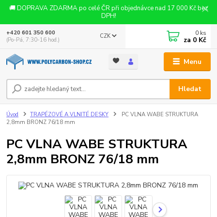
🚚 DOPRAVA ZDARMA po celé ČR při objednávce nad 17 000 Kč bez
DPH!
0
ks
+420 601 350 600
CZK
za
0 Kč
(Po-Pá, 7:30-16 hod.)
Menu
Hledat
Úvod
TRAPÉZOVÉ A VLNITÉ DESKY
PC VLNA WABE STRUKTURA
2,8mm BRONZ 76/18 mm
PC VLNA WABE STRUKTURA
2,8mm BRONZ 76/18 mm