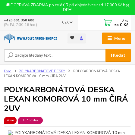
🚚 DOPRAVA ZDARMA po celé ČR při objednávce nad 17 000 Kč bez
DPH!
0
ks
+420 601 350 600
CZK
za
0 Kč
(Po-Pá, 7:30-16 hod.)
Menu
Hledat
Úvod
POLYKARBONÁTOVÉ DESKY
POLYKARBONÁTOVÁ DESKA
LEXAN KOMOROVÁ 10 mm ČIRÁ 2UV
POLYKARBONÁTOVÁ DESKA
LEXAN KOMOROVÁ 10 mm ČIRÁ
2UV
Akce
TOP produkt