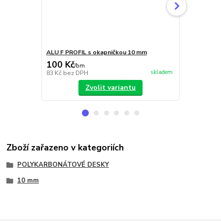
ALU F PROFIL s okapničkou 10 mm
ALU F PROFI
100 Kč
220 Kč
/
bm
/
b
skladem
83 Kč
bez DPH
182 Kč
bez 
Zvolit variantu
Zboží zařazeno v kategoriích
POLYKARBONÁTOVÉ DESKY
10 mm