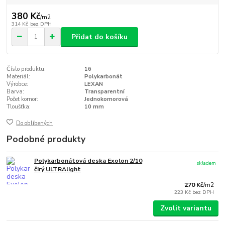
380 Kč
/
m2
314 Kč
bez DPH
Přidat do košíku
Číslo produktu:
16
Materiál:
Polykarbonát
Výrobce:
LEXAN
Barva:
Transparentní
Počet komor:
Jednokomorová
Tloušťka:
10 mm
Do oblíbených
Podobné produkty
Polykarbonátová deska Exolon 2/10
skladem
čirý ULTRAlight
270 Kč
/
m2
223 Kč
bez DPH
Zvolit variantu