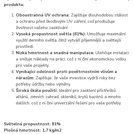
produktu:
Oboustranná UV ochrana:
Zajišťuje dlouhodobou stálost
a ochranu před škodlivými UV záření, což prodlužuje
životnost vašeho zasklívání.
Vysoká propustnost světla (81%):
Umožňuje maximální
využití denního světla, čímž vytváří příjemnější a světlejší
prostředí.
Nízká hmotnost a snadná manipulace:
Ulehčuje instalaci
a snižuje náklady na práci, což z ní činí ekonomickou volbu
pro vaše projekty.
Vynikající odolnost proti povětrnostním vlivům a
nárazům:
Zajišťuje, že vaše investice vydrží roky bez
potřeby údržby nebo výměny.
Široká škála použití:
Ideální pro zasklení přístřešků,
altánů, zimních zahrad, skleníků, krytů bazénů a mnoho
dalších, což z ní činí univerzální řešení pro vaše potřeby.
Světelná propustnost: 81%
Plošná hmotnost: 1,7 kg/m2