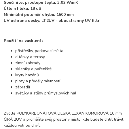
Součinitel prostupu tepla: 3,02 W/mK
Útlum hluku: 18 dB
Minimální poloměr ohybu: 1500 mm
UV ochrana desky: LT2UV - oboustranný UV filtr
Použití na zasklení :
přístřešky, parkovací místa
altánky a terasy
zimní zahrady
skleníky a pařeniště
kryty bazénů
ploty a předěly místností
zábradlí
světlíky a stěny průmyslových hal
Zvolte POLYKARBONÁTOVÁ DESKA LEXAN KOMOROVÁ 10 mm
ČIRÁ 2UV a proměňte svůj prostor v místo, kde budete chtít trávit
každou volnou chvíli.