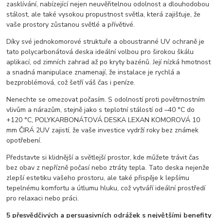
zasklívání, nabízející nejen neuvěřitelnou odolnost a dlouhodobou
stálost, ale také vysokou propustnost světla, která zajišťuje, že
vaše prostory zůstanou světlé a přívětivé.
Díky své jednokomorové struktuře a oboustranné UV ochraně je
tato polycarbonátová deska ideální volbou pro širokou škálu
aplikací, od zimních zahrad až po kryty bazénů. Její nízká hmotnost
a snadná manipulace znamenají, že instalace je rychlá a
bezproblémová, což šetří váš čas i peníze.
Nenechte se omezovat počasím. S odolností proti povětrnostním
vlivům a nárazům, stejně jako s teplotní stálostí od –40 °C do
+120 °C, POLYKARBONÁTOVÁ DESKA LEXAN KOMOROVÁ 10
mm ČIRÁ 2UV zajistí, že vaše investice vydrží roky bez známek
opotřebení.
Představte si klidnější a světlejší prostor, kde můžete trávit čas
bez obav z nepřízně počasí nebo ztráty tepla. Tato deska nejenže
zlepší estetiku vašeho prostoru, ale také přispěje k lepšímu
tepelnému komfortu a útlumu hluku, což vytváří ideální prostředí
pro relaxaci nebo práci.
5 přesvědčivých a persuasivních odrážek s největšími benefity