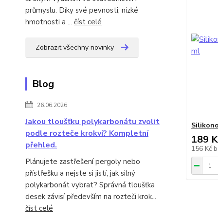
průmyslu. Díky své pevnosti, nízké
hmotnosti a ...
číst celé
Zobrazit všechny novinky
Blog
26.06.2026
Jakou tloušťku polykarbonátu zvolit
Silikon
podle rozteče krokví? Kompletní
189 K
přehled.
156 Kč
b
Plánujete zastřešení pergoly nebo
přístřešku a nejste si jistí, jak silný
polykarbonát vybrat? Správná tloušťka
desek závisí především na rozteči krok...
číst celé