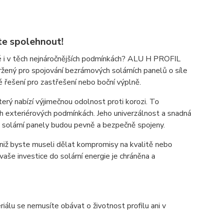
e spolehnout!
né i v těch nejnáročnějších podmínkách? ALU H PROFIL
žený pro spojování bezrámových solárních panelů o síle
vé řešení pro zastřešení nebo boční výplně.
ý nabízí výjimečnou odolnost proti korozi. To
ch exteriérových podmínkách. Jeho univerzálnost a snadná
ho solární panely budou pevně a bezpečně spojeny.
 aniž byste museli dělat kompromisy na kvalitě nebo
še investice do solární energie je chráněna a
iálu se nemusíte obávat o životnost profilu ani v