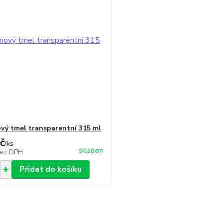
ový tmel transparentní 315 ml
č
/
ks
skladem
ez DPH
Přidat do košíku