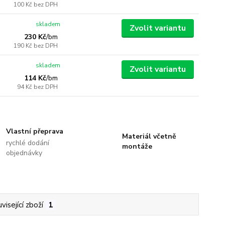
100 Kč
bez DPH
skladem
Zvolit variantu
230 Kč
/
bm
190 Kč
bez DPH
skladem
Zvolit variantu
114 Kč
/
bm
94 Kč
bez DPH
Vlastní přeprava
Materiál včetně
rychlé dodání
montáže
objednávky
visející zboží
1