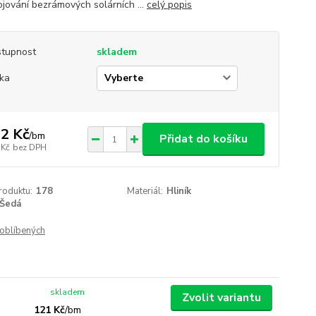
ojování bezrámových solárních ...
celý popis
tupnost
skladem
ka
2 Kč
/
bm
Přidat do košíku
 Kč
bez DPH
roduktu:
178
Materiál:
Hliník
Šedá
oblíbených
skladem
Zvolit variantu
121 Kč
/
bm