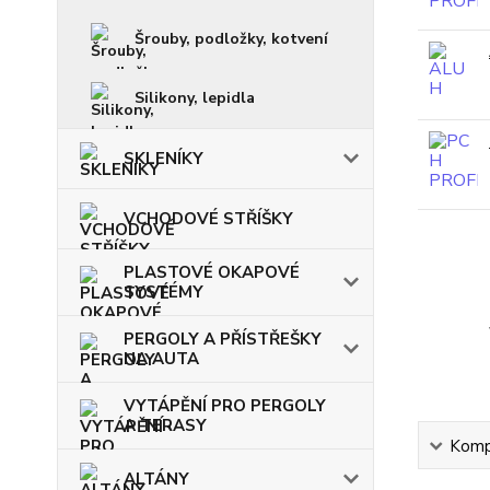
Šrouby, podložky, kotvení
Silikony, lepidla
SKLENÍKY
VCHODOVÉ STŘÍŠKY
PLASTOVÉ OKAPOVÉ
SYSTÉMY
PERGOLY A PŘÍSTŘEŠKY
NA AUTA
VYTÁPĚNÍ PRO PERGOLY
A TERASY
Kompl
ALTÁNY