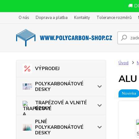
🚚 D
O nás
Doprava a platba
Kontakty
Tolerance rozměrů
Úvod
VÝPRODEJ
ALU
POLYKARBONÁTOVÉ
DESKY
Novinka
TRAPÉZOVÉ A VLNITÉ
DESKY
PLNÉ
POLYKARBONÁTOVÉ
DESKY