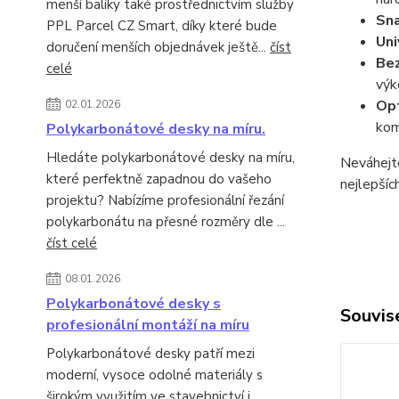
menší balíky také prostřednictvím služby
Sna
PPL Parcel CZ Smart, díky které bude
Uni
doručení menších objednávek ještě...
číst
Bez
celé
výk
Opt
02.01.2026
kom
Polykarbonátové desky na míru.
Hledáte polykarbonátové desky na míru,
Neváhejte
které perfektně zapadnou do vašeho
nejlepšíc
projektu? Nabízíme profesionální řezání
polykarbonátu na přesné rozměry dle ...
číst celé
08.01.2026
Polykarbonátové desky s
Souvise
profesionální montáží na míru
Polykarbonátové desky patří mezi
moderní, vysoce odolné materiály s
širokým využitím ve stavebnictví i