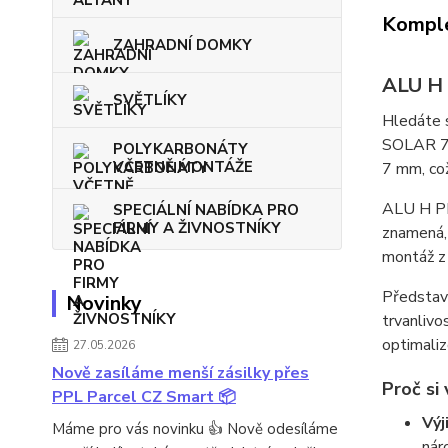
Komple
ZAHRADNÍ DOMKY
ALU H 
SVĚTLÍKY
Hledáte s
SOLAR 7mm
POLYKARBONÁTY
VČETNĚ MONTÁŽE
7 mm, což
ALU H PR
SPECIÁLNÍ NABÍDKA PRO
FIRMY A ŽIVNOSTNÍKY
znamená, 
montáž z 
Představt
Novinky
trvanlivo
optimaliz
27.05.2026
Nově zasíláme menší zásilky přes
Proč s
PPL Parcel CZ Smart 📦
Výj
Máme pro vás novinku 👍 Nově odesíláme
nár