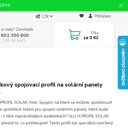
 DPH!
Přihlášení
CZK
 si rady? Zavolejte.
0
ks
 601 350 600
za
0 Kč
, 7:30-16 hod.)
íkový spojovací profil na solární panely
m
PROFIL SOLAR 7mm: Spojení, na které se můžete spolehnout!
e spolehlivé řešení pro spojení solárních panelů, které bude
 i v těch nejnáročnějších podmínkách? ALU H PROFIL SOLAR
 přesně to, co potřebujete! Tento profil byl speciálně navržený