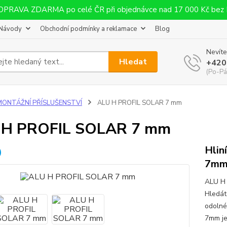
OPRAVA ZDARMA po celé ČR při objednávce nad 17 000 Kč bez
Návody
Obchodní podmínky a reklamace
Blog
Nevíte
Hledat
+420
(Po-Pá
MONTÁŽNÍ PŘÍSLUŠENSTVÍ
ALU H PROFIL SOLAR 7 mm
 H PROFIL SOLAR 7 mm
Hlin
7m
ALU H 
Hledát
odolné
7mm je