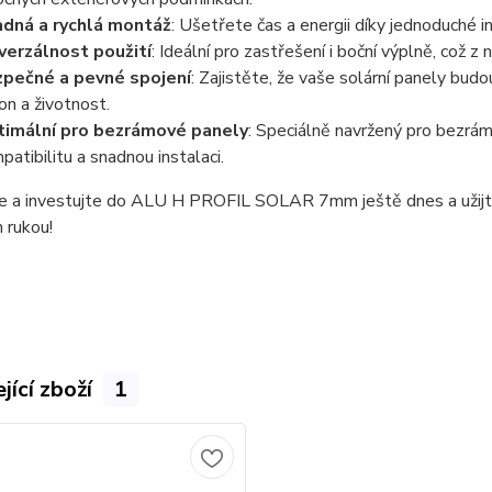
dná a rychlá montáž
: Ušetřete čas a energii díky jednoduché in
verzálnost použití
: Ideální pro zastřešení i boční výplně, což z 
pečné a pevné spojení
: Zajistěte, že vaše solární panely bud
on a životnost.
imální pro bezrámové panely
: Speciálně navržený pro bezrámo
patibilitu a snadnou instalaci.
 a investujte do ALU H PROFIL SOLAR 7mm ještě dnes a užijte si 
h rukou!
jící zboží
1