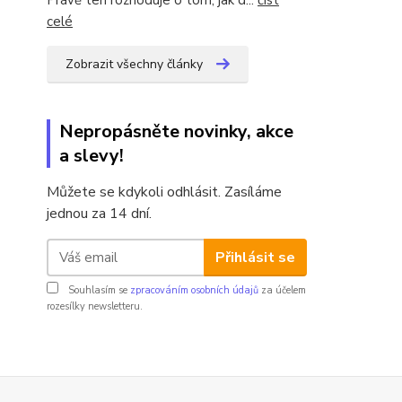
Právě ten rozhoduje o tom, jak d...
číst
celé
Zobrazit všechny články
Nepropásněte novinky, akce
a slevy!
Můžete se kdykoli odhlásit. Zasíláme
jednou za 14 dní.
Přihlásit se
Souhlasím se
zpracováním osobních údajů
za účelem
rozesílky newsletteru.