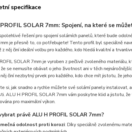
tní specifikace
PROFIL SOLAR 7mm: Spojení, na které se můžet
polehlivé řešení pro spojení solárních panelů, které bude odol
 je přesně to, co potřebujete! Tento profil byl speciálně navr
 z něj činí ideální volbu pro každého, kdo hledá kvalitní a trvanli
OFIL SOLAR 7mm je vyroben z pečlivě zvoleného materiálu, kter
že se nemusíte obávat o jeho životnost ani v těch nejnáročnější
něj činí nezbytný prvek pro každého, kdo chce mít jistotu, že je
e si, jak snadno a rychle můžete své solární panely instalovat,
sti. ALU H PROFIL SOLAR 7mm vám poskytne klid a jistotu, že va
ována pro maximální výkon.
i vybrat právě ALU H PROFIL SOLAR 7mm?
imečná odolnost proti korozi
: Díky speciálně zvolenému mater
očných exteriérových podmínkách.