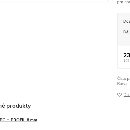
pro sp
Dos
Dél
23
192
Číslo p
Barva:
Do 
é produkty
PC H PROFIL 8 mm