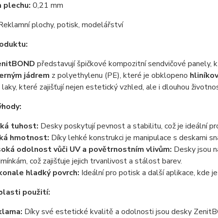
 plechu:
0,21 mm
eklamní plochy, potisk, modelářství
oduktu:
enitBOND
představují špičkové kompozitní sendvičové panely, kt
erným jádrem
z polyethylenu (PE), které je obklopeno
hliníko
 laky, které zajišťují nejen estetický vzhled, ale i dlouhou životno
ýhody:
ká tuhost:
Desky poskytují pevnost a stabilitu, což je ideální pr
ká hmotnost:
Díky lehké konstrukci je manipulace s deskami snad
oká odolnost vůči UV a povětrnostním vlivům:
Desky jsou na
mínkám, což zajišťuje jejich trvanlivost a stálost barev.
onale hladký povrch:
Ideální pro potisk a další aplikace, kde 
blasti použití:
klama:
Díky své estetické kvalitě a odolnosti jsou desky ZenitB