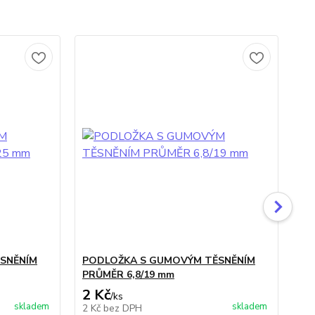
SNĚNÍM
PODLOŽKA S GUMOVÝM TĚSNĚNÍM
ŠR
PRŮMĚR 6,8/19 mm
ŠE
2 Kč
3 
/
ks
skladem
skladem
2 Kč
bez DPH
2 