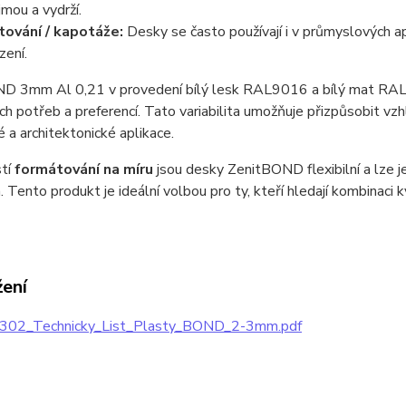
jmou a vydrží.
tování / kapotáže:
Desky se často používají i v průmyslových ap
zení.
D 3mm Al 0,21 v provedení bílý lesk RAL9016 a bílý mat RAL
ch potřeb a preferencí. Tato variabilita umožňuje přizpůsobit vz
 a architektonické aplikace.
tí
formátování na míru
jsou desky ZenitBOND flexibilní a lze 
. Tento produkt je ideální volbou pro ty, kteří hledají kombinaci kv
žení
302_Technicky_List_Plasty_BOND_2-3mm.pdf