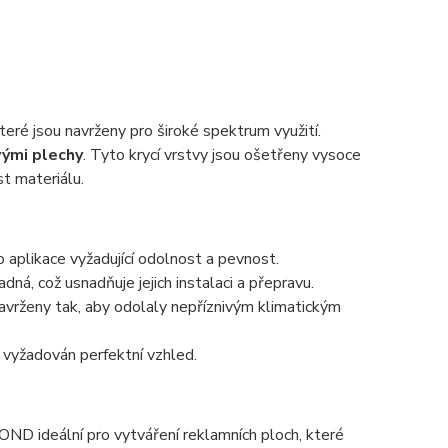
eré jsou navrženy pro široké spektrum využití.
vými plechy
. Tyto krycí vrstvy jsou ošetřeny vysoce
st materiálu.
o aplikace vyžadující odolnost a pevnost.
ná, což usnadňuje jejich instalaci a přepravu.
vrženy tak, aby odolaly nepříznivým klimatickým
je vyžadován perfektní vzhled.
OND ideální pro vytváření reklamních ploch, které