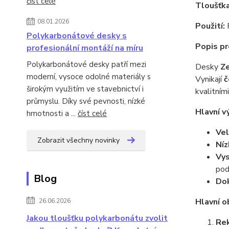
číst celé
Tloušťka
08.01.2026
Použití:
R
Polykarbonátové desky s
Popis pr
profesionální montáží na míru
Polykarbonátové desky patří mezi
Desky
Z
moderní, vysoce odolné materiály s
Vynikají
č
širokým využitím ve stavebnictví i
kvalitními
průmyslu. Díky své pevnosti, nízké
Hlavní v
hmotnosti a ...
číst celé
Vel
Zobrazit všechny novinky
Níz
Vys
pod
Blog
Dok
Hlavní o
26.06.2026
Jakou tloušťku polykarbonátu zvolit
Re