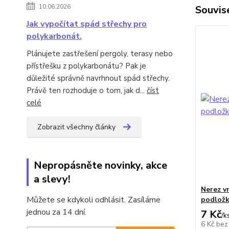
10.06.2026
Souvise
Jak vypočítat spád střechy pro
polykarbonát.
Plánujete zastřešení pergoly, terasy nebo
přístřešku z polykarbonátu? Pak je
důležité správně navrhnout spád střechy.
Právě ten rozhoduje o tom, jak d...
číst
celé
Zobrazit všechny články
Nepropásněte novinky, akce
a slevy!
Nerez v
Můžete se kdykoli odhlásit. Zasíláme
podlož
jednou za 14 dní.
7 Kč
/
k
6 Kč
bez