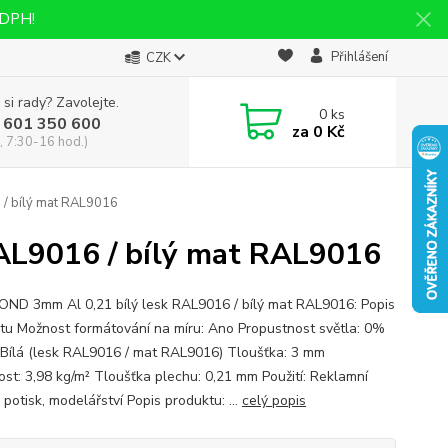
 DPH!
Přihlášení
CZK
 si rady? Zavolejte.
0
ks
 601 350 600
za
0 Kč
, 7:30-16 hod.)
 / bílý mat RAL9016
AL9016 / bílý mat RAL9016
OND 3mm Al 0,21 bílý lesk RAL9016 / bílý mat RAL9016: Popis
tu Možnost formátování na míru: Ano Propustnost světla: 0%
 Bílá (lesk RAL9016 / mat RAL9016) Tloušťka: 3 mm
st: 3,98 kg/m² Tloušťka plechu: 0,21 mm Použití: Reklamní
 potisk, modelářství Popis produktu: ...
celý popis