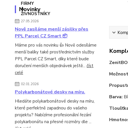
Novinky
27.05.2026
Nově zasíláme menší zásilky přes
Kompl
PPL Parcel CZ Smart 📦
Máme pro vás novinku 👍 Nově odesíláme
Komple
menší balíky také prostřednictvím služby
PPL Parcel CZ Smart, díky které bude
ZenitBO
doručení menších objednávek ještě...
číst
celé
Možnost 
02.01.2026
Propustn
Polykarbonátové desky na míru.
Barva:
Bí
Hledáte polykarbonátové desky na míru,
které perfektně zapadnou do vašeho
Tloušťka
projektu? Nabízíme profesionální řezání
Hmotnos
polykarbonátu na přesné rozměry dle ...