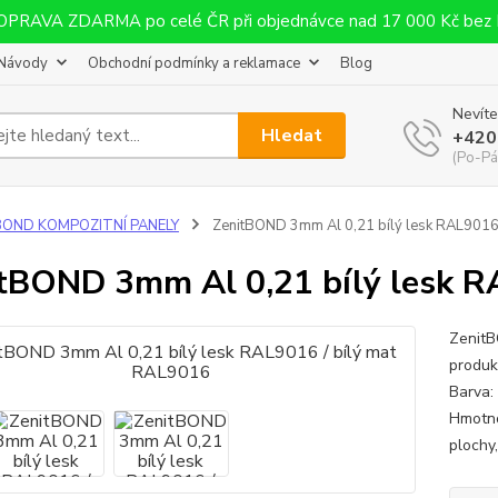
OPRAVA ZDARMA po celé ČR při objednávce nad 17 000 Kč bez
Návody
Obchodní podmínky a reklamace
Blog
Nevíte
Hledat
+420
(Po-Pá
BOND KOMPOZITNÍ PANELY
ZenitBOND 3mm Al 0,21 bílý lesk RAL9016
tBOND 3mm Al 0,21 bílý lesk R
ZenitB
produk
Barva:
Hmotno
plochy,