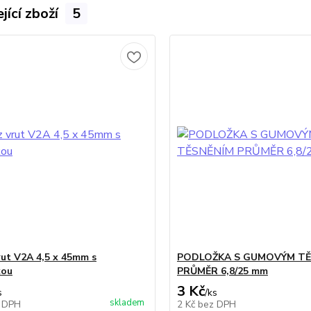
jící zboží
5
rut V2A 4,5 x 45mm s
PODLOŽKA S GUMOVÝM TĚ
kou
PRŮMĚR 6,8/25 mm
3 Kč
s
/
ks
skladem
 DPH
2 Kč
bez DPH