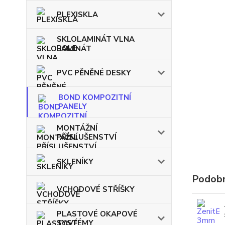
PLEXISKLA
SKLOLAMINÁT VLNA
ROLE
PVC PĚNĚNÉ DESKY
BOND KOMPOZITNÍ
PANELY
MONTÁŽNÍ
PŘÍSLUŠENSTVÍ
SKLENÍKY
Podobn
VCHODOVÉ STŘÍŠKY
PLASTOVÉ OKAPOVÉ
SYSTÉMY