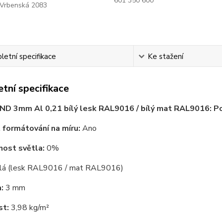
601 350 600
Vrbenská 2083
etní specifikace
Ke stažení
tní specifikace
ND 3mm Al 0,21 bílý lesk RAL9016 / bílý mat RAL9016: P
formátování na míru:
Ano
ost světla:
0%
lá (lesk RAL9016 / mat RAL9016)
:
3 mm
t:
3,98 kg/m²