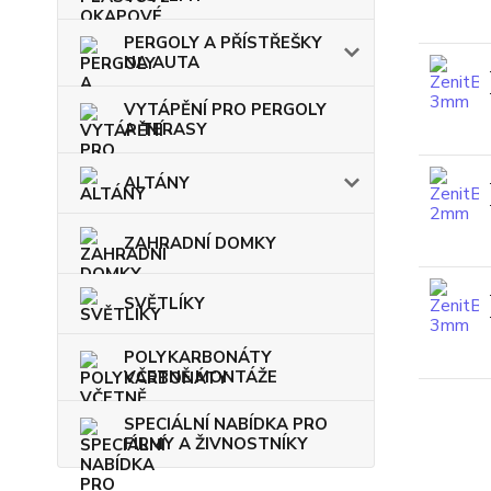
PERGOLY A PŘÍSTŘEŠKY
NA AUTA
VYTÁPĚNÍ PRO PERGOLY
A TERASY
ALTÁNY
ZAHRADNÍ DOMKY
SVĚTLÍKY
POLYKARBONÁTY
VČETNĚ MONTÁŽE
SPECIÁLNÍ NABÍDKA PRO
FIRMY A ŽIVNOSTNÍKY