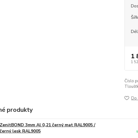
Dos
Šíř
Dél
1 
1 5
Číslo p
Tloušťk
Do 
é produkty
ZenitBOND 3mm Al 0,21 černý mat RAL9005 /
černý lesk RAL9005