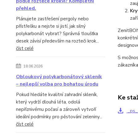
podle rozteče krokví? Kompletní
zau
přehled.
Kry
zaří
Plánujete zastřešení pergoly nebo
přístřešku a nejste si jistí, jak silný
ZenitBON
polykarbonát vybrat? Správná tloušťka
konkrétní
desek závisí především na rozteči krok...
designové
číst celé
S možnos
zákazníka
18.06.2026
Obloukový polykarbonátový skleník
– nejlepší volba pro bohatou úrodu
Pokud hledáte kvalitní zahradní skleník,
Ke sta
který vydrží dlouhá léta, odolá
nepříznivému počasí a zároveň vytvoří
_ps_
ideální podmínky pro pěstování zeleniny...
číst celé