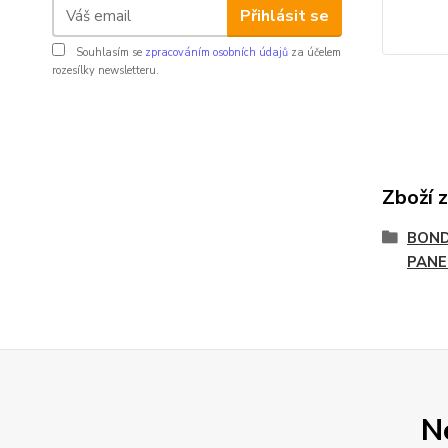
Přihlásit se
Souhlasím se
zpracováním osobních údajů
za účelem
rozesílky newsletteru.
Zboží 
BOND
PANE
N