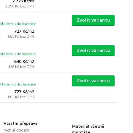
2 723 Kč
/
ks
2 250 Kč
bez DPH
Zvolit variantu
skladem u dodavatele
727 Kč
/
m2
601 Kč
bez DPH
Zvolit variantu
skladem u dodavatele
540 Kč
/
m2
446 Kč
bez DPH
Zvolit variantu
skladem u dodavatele
727 Kč
/
m2
601 Kč
bez DPH
Vlastní přeprava
Materiál včetně
rychlé dodání
montáže