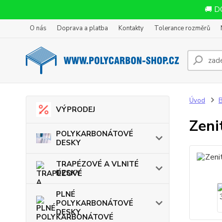
🚚 D
O nás
Doprava a platba
Kontakty
Tolerance rozměrů
Úvod
VÝPRODEJ
Zeni
POLYKARBONÁTOVÉ
DESKY
TRAPÉZOVÉ A VLNITÉ
DESKY
PLNÉ
POLYKARBONÁTOVÉ
DESKY