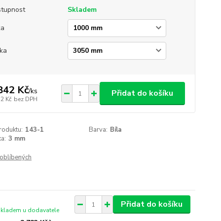
tupnost
Skladem
ka
ka
842 Kč
/
ks
Přidat do košíku
22 Kč
bez DPH
roduktu:
143-1
Barva:
Bíla
a:
3 mm
oblíbených
Přidat do košíku
skladem u dodavatele