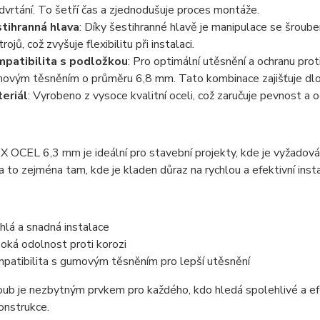
dvrtání. To šetří čas a zjednodušuje proces montáže.
tihranná hlava
: Díky šestihranné hlavě je manipulace se šroub
rojů, což zvyšuje flexibilitu při instalaci.
patibilita s podložkou
: Pro optimální utěsnění a ochranu pro
ovým těsněním o průměru 6,8 mm. Tato kombinace zajišťuje dlo
eriál
: Vyrobeno z vysoce kvalitní oceli, což zaručuje pevnost a 
 OCEL 6,3 mm je ideální pro stavební projekty, kde je vyžadována
, a to zejména tam, kde je kladen důraz na rychlou a efektivní insta
hlá a snadná instalace
oká odolnost proti korozi
patibilita s gumovým těsněním pro lepší utěsnění
ub je nezbytným prvkem pro každého, kdo hledá spolehlivé a ef
onstrukce.