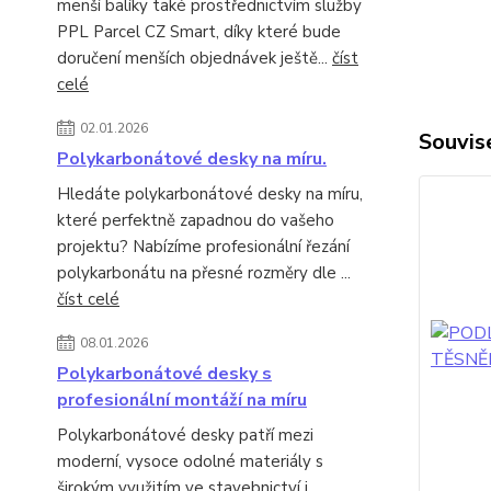
menší balíky také prostřednictvím služby
PPL Parcel CZ Smart, díky které bude
doručení menších objednávek ještě...
číst
celé
02.01.2026
Souvise
Polykarbonátové desky na míru.
Hledáte polykarbonátové desky na míru,
které perfektně zapadnou do vašeho
projektu? Nabízíme profesionální řezání
polykarbonátu na přesné rozměry dle ...
číst celé
08.01.2026
Polykarbonátové desky s
profesionální montáží na míru
Polykarbonátové desky patří mezi
moderní, vysoce odolné materiály s
širokým využitím ve stavebnictví i