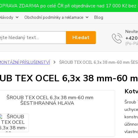
OPRAVA ZDARMA po celé ČR při objednávce nad 17 000 Kč bez
Návody
Obchodní podmínky a reklamace
Blog
Nevíte
Hledat
+420
(Po-Pá
MONTÁŽNÍ PŘÍSLUŠENSTVÍ
ŠROUB TEX OCEL 6,3x 38 mm-60 mm ŠE
UB TEX OCEL 6,3x 38 mm-60
Kotv
Šroub 
uchyce
konstr
účinno
vlastn