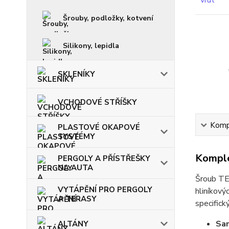
Šrouby, podložky, kotvení
Silikony, lepidla
SKLENÍKY
VCHODOVÉ STŘÍŠKY
Kompl
PLASTOVÉ OKAPOVÉ
SYSTÉMY
Komple
PERGOLY A PŘÍSTŘEŠKY
NA AUTA
Šroub TE
VYTÁPĚNÍ PRO PERGOLY
hliníkový
A TERASY
specific
Sa
ALTÁNY