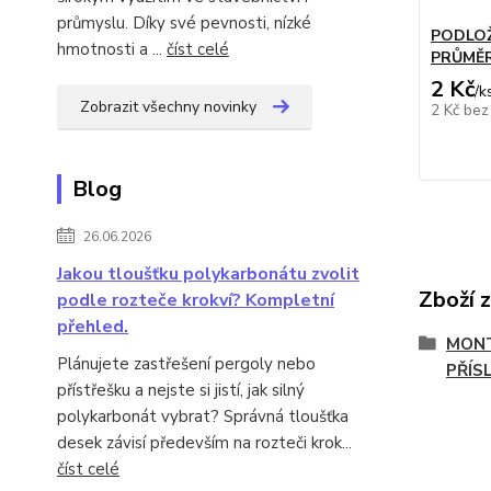
průmyslu. Díky své pevnosti, nízké
PODLOŽ
hmotnosti a ...
číst celé
PRŮMĚR
2 Kč
/
k
Zobrazit všechny novinky
2 Kč
bez
Blog
26.06.2026
Jakou tloušťku polykarbonátu zvolit
Zboží 
podle rozteče krokví? Kompletní
přehled.
MONT
Plánujete zastřešení pergoly nebo
PŘÍS
přístřešku a nejste si jistí, jak silný
polykarbonát vybrat? Správná tloušťka
desek závisí především na rozteči krok...
číst celé