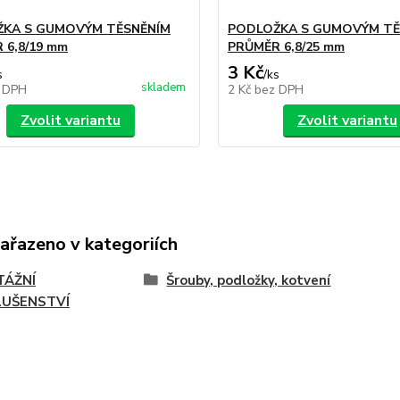
KA S GUMOVÝM TĚSNĚNÍM
PODLOŽKA S GUMOVÝM TĚ
 6,8/19 mm
PRŮMĚR 6,8/25 mm
3 Kč
s
/
ks
skladem
 DPH
2 Kč
bez DPH
Zvolit variantu
Zvolit variantu
zařazeno v kategoriích
ÁŽNÍ
Šrouby, podložky, kotvení
LUŠENSTVÍ