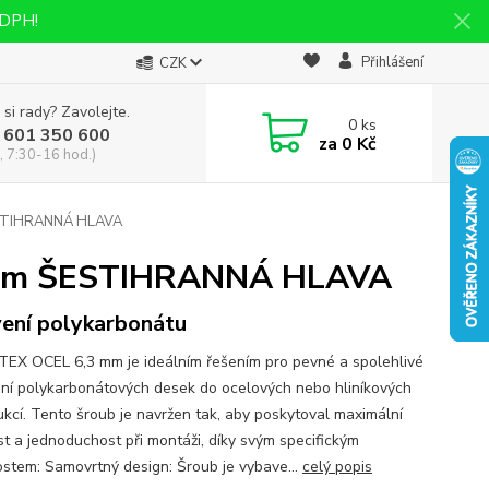
 DPH!
Přihlášení
CZK
 si rady? Zavolejte.
0
ks
 601 350 600
za
0 Kč
, 7:30-16 hod.)
STIHRANNÁ HLAVA
 mm ŠESTIHRANNÁ HLAVA
ení polykarbonátu
TEX OCEL 6,3 mm je ideálním řešením pro pevné a spolehlivé
ní polykarbonátových desek do ocelových nebo hliníkových
ukcí. Tento šroub je navržen tak, aby poskytoval maximální
st a jednoduchost při montáži, díky svým specifickým
ostem: Samovrtný design: Šroub je vybave...
celý popis