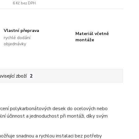
6 Kč
bez DPH
Vlastní přeprava
Materiál včetně
rychlé dodání
montáže
objednávky
visející zboží
2
ycení polykarbonátových desek do ocelových nebo
lní účinnost a jednoduchost při montáži, díky svým
možňuje snadnou a rychlou instalaci bez potřeby