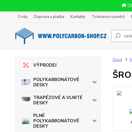
🚚 D
O nás
Doprava a platba
Kontakty
Tolerance rozměrů
Úvod
VÝPRODEJ
ŠRO
POLYKARBONÁTOVÉ
DESKY
TRAPÉZOVÉ A VLNITÉ
DESKY
PLNÉ
POLYKARBONÁTOVÉ
DESKY