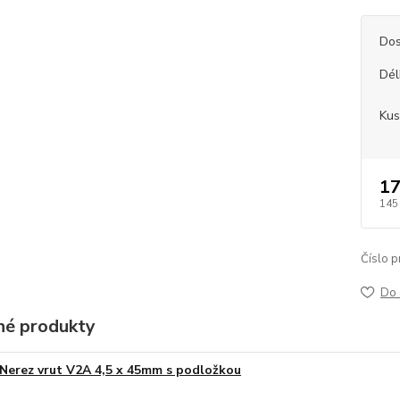
Dos
Dél
Kus
17
145
Číslo p
Do 
é produkty
Nerez vrut V2A 4,5 x 45mm s podložkou