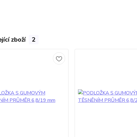
jící zboží
2