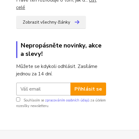
Právě ten rozhoduje o tom, jak d...
číst
celé
Zobrazit všechny články
Nepropásněte novinky, akce
a slevy!
Můžete se kdykoli odhlásit. Zasíláme
jednou za 14 dní.
Přihlásit se
Souhlasím se
zpracováním osobních údajů
za účelem
rozesílky newsletteru.