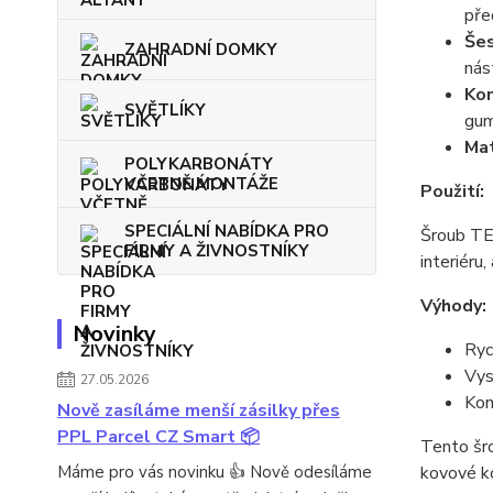
pře
Šes
ZAHRADNÍ DOMKY
nást
Kom
SVĚTLÍKY
gum
Mat
POLYKARBONÁTY
VČETNĚ MONTÁŽE
Použití:
SPECIÁLNÍ NABÍDKA PRO
Šroub TEX
FIRMY A ŽIVNOSTNÍKY
interiéru
Výhody:
Novinky
Ryc
Vys
27.05.2026
Kom
Nově zasíláme menší zásilky přes
PPL Parcel CZ Smart 📦
Tento šro
Máme pro vás novinku 👍 Nově odesíláme
kovové k