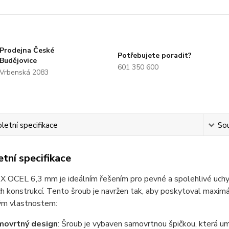
Prodejna České
Potřebujete poradit?
Budějovice
601 350 600
Vrbenská 2083
etní specifikace
Sou
tní specifikace
X OCEL 6,3 mm je ideálním řešením pro pevné a spolehlivé uch
ch konstrukcí. Tento šroub je navržen tak, aby poskytoval maximá
kým vlastnostem:
movrtný design
: Šroub je vybaven samovrtnou špičkou, která u