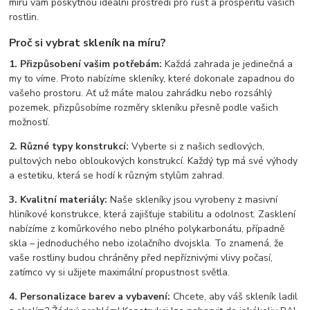
míru vám poskytnou ideální prostředí pro růst a prosperitu vašich
rostlin.
Proč si vybrat skleník na míru?
1. Přizpůsobení vašim potřebám:
Každá zahrada je jedinečná a
my to víme. Proto nabízíme skleníky, které dokonale zapadnou do
vašeho prostoru. Ať už máte malou zahrádku nebo rozsáhlý
pozemek, přizpůsobíme rozměry skleníku přesně podle vašich
možností.
2. Různé typy konstrukcí:
Vyberte si z našich sedlových,
pultových nebo obloukových konstrukcí. Každý typ má své výhody
a estetiku, která se hodí k různým stylům zahrad.
3. Kvalitní materiály:
Naše skleníky jsou vyrobeny z masivní
hliníkové konstrukce, která zajišťuje stabilitu a odolnost. Zasklení
nabízíme z komůrkového nebo plného polykarbonátu, případně
skla – jednoduchého nebo izolačního dvojskla. To znamená, že
vaše rostliny budou chráněny před nepříznivými vlivy počasí,
zatímco vy si užijete maximální propustnost světla.
4. Personalizace barev a vybavení:
Chcete, aby váš skleník ladil