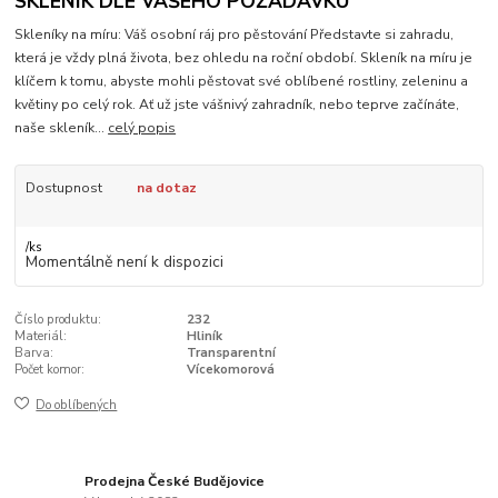
SKLENÍK DLE VAŠEHO POŽADAVKU
Skleníky na míru: Váš osobní ráj pro pěstování Představte si zahradu,
která je vždy plná života, bez ohledu na roční období. Skleník na míru je
klíčem k tomu, abyste mohli pěstovat své oblíbené rostliny, zeleninu a
květiny po celý rok. Ať už jste vášnivý zahradník, nebo teprve začínáte,
naše skleník...
celý popis
Dostupnost
na dotaz
/
ks
Momentálně není k dispozici
Číslo produktu:
232
Materiál:
Hliník
Barva:
Transparentní
Počet komor:
Vícekomorová
Do oblíbených
Prodejna České Budějovice