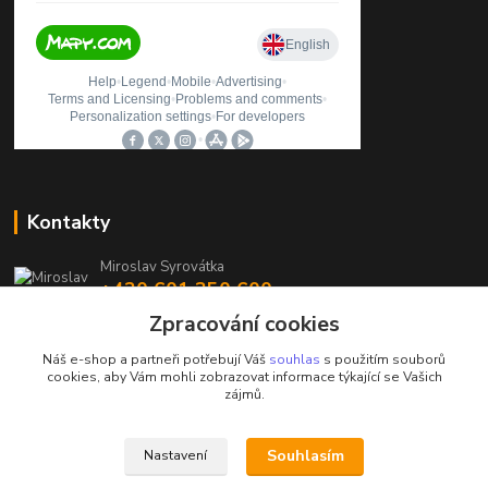
Kontakty
Miroslav Syrovátka
+420 601 350 600
(Po-Pá, 7:30-16 hod.)
Zpracování cookies
prodejna@polycarboncb.cz
Náš e-shop a partneři potřebují Váš
souhlas
s použitím souborů
cookies, aby Vám mohli zobrazovat informace týkající se Vašich
zájmů.
Souhlasím
Nastavení
Upravit sběr cookies.