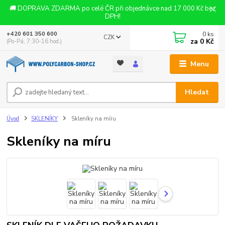
🚚 DOPRAVA ZDARMA po celé ČR při objednávce nad 17 000 Kč bez
DPH!
0
ks
+420 601 350 600
CZK
za
0 Kč
(Po-Pá, 7:30-16 hod.)
Menu
Hledat
Úvod
SKLENÍKY
Skleníky na míru
Skleníky na míru