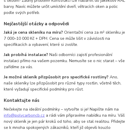
s okolím? Žádný problém! Konstrukci lze nabarvit do jakékoliv RAL
barvy. Navíc můžete určit umístění dveří, větracích oken a polic
podle svých potřeb.
Nejčastější otázky a odpovědi
Jaká je cena skleníku na míru?
Orientační cena za m² skleníku je
7 000–10 000 Kč + DPH. Cena se může lišit v závislosti na
specifikacích a vybavení, které si zvolíte.
Jak probíhá instalace?
Naši odborníci zajistí profesionální
instalaci přímo na vašem pozemku. Nemusíte se o nic starat – vše
zařídíme za vás.
Je možné skleník přizpůsobit pro specifické rostliny?
Ano,
naše skleníky lze přizpůsobit pro různé typy rostlin, včetně těch,
které vyžadují specifické podmínky pro růst.
Kontaktujte nás
Nečekejte na ideální podmínky – vytvořte si je! Napište nám na
info@polycarboncb.cz
a rádi vám připravíme nabídku na míru. Váš
nový skleník je jen pár kroků od toho, aby se stal realitou. Přidejte
se k mnoha spokojených zákazníků, kteří již objevili kouzlo