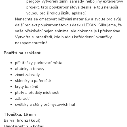
pergoly, vytvoření zimní zahrady, nebo jiný exteriérový
projekt, tato polykarbonátová deska je tou nejlepší
volbou pro širokou škálu aplikací.
Nenechte se omezovat běžnými materiály a zvolte pro svůj
další projekt polykarbonátovou desku LEXAN. Slibujeme, že
vaše očekávání nejen splníme, ale dokonce je i překonáme.
Vytvořte si prostředí, kde budou každodenní okamžiky
nezapomenutelné.
Použití na zasklení:
přístřešky, parkovací místa
altánky a terasy
zimní zahrady
skleníky a pařeniště
kryty bazénů
ploty a předěly místností
zábradlí
světlíky a stěny průmyslových hal
Tloušťka: 16 mm
Barva: bronz (kouř)
Hmotnost: 2,5 kg/m²