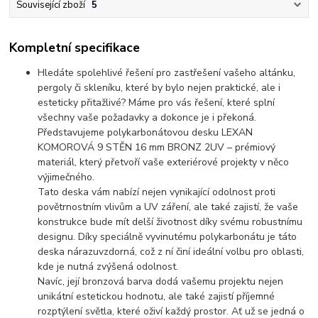
Související zboží
5
Kompletní specifikace
Hledáte spolehlivé řešení pro zastřešení vašeho altánku,
pergoly či skleníku, které by bylo nejen praktické, ale i
esteticky přitažlivé? Máme pro vás řešení, které splní
všechny vaše požadavky a dokonce je i překoná.
Představujeme polykarbonátovou desku LEXAN
KOMOROVÁ 9 STĚN 16 mm BRONZ 2UV – prémiový
materiál, který přetvoří vaše exteriérové projekty v něco
výjimečného.
Tato deska vám nabízí nejen vynikající odolnost proti
povětrnostním vlivům a UV záření, ale také zajistí, že vaše
konstrukce bude mít delší životnost díky svému robustnímu
designu. Díky speciálně vyvinutému polykarbonátu je táto
deska nárazuvzdorná, což z ní činí ideální volbu pro oblasti,
kde je nutná zvýšená odolnost.
Navíc, její bronzová barva dodá vašemu projektu nejen
unikátní estetickou hodnotu, ale také zajistí příjemné
rozptýlení světla, které oživí každý prostor. Ať už se jedná o