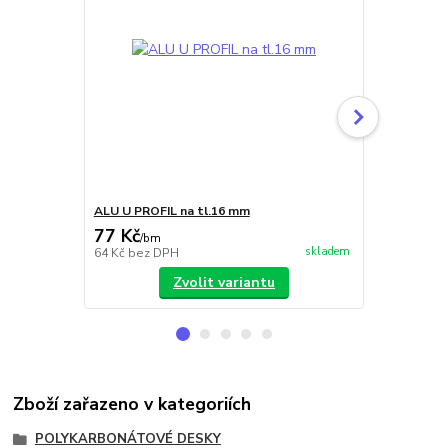
ALU U PROFIL na tl.16 mm
ALU F PROFI
77 Kč
110 Kč
/
bm
/
b
skladem
64 Kč
bez DPH
91 Kč
bez D
Zvolit variantu
Zboží zařazeno v kategoriích
POLYKARBONÁTOVÉ DESKY