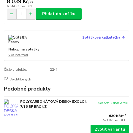
8 039 Kč
/
ks
6 644 Kč
bez DPH
Přidat do košíku
Splátková kalkulačka
Nákup na splátky
Více informací
Číslo produktu:
22-4
Do oblíbených
Podobné produkty
POLYKARBONÁTOVÁ DESKA EXOLON
skladem u dodavatele
7/16 BF BRONZ
630 Kč
/
m2
521 Kč
bez DPH
Zvolit variantu