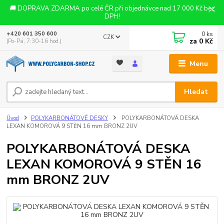
🚚 DOPRAVA ZDARMA po celé ČR při objednávce nad 17 000 Kč bez
DPH!
0
ks
+420 601 350 600
CZK
za
0 Kč
(Po-Pá, 7:30-16 hod.)
Menu
Hledat
Úvod
POLYKARBONÁTOVÉ DESKY
POLYKARBONÁTOVÁ DESKA
LEXAN KOMOROVÁ 9 STĚN 16 mm BRONZ 2UV
POLYKARBONÁTOVÁ DESKA
LEXAN KOMOROVÁ 9 STĚN 16
mm BRONZ 2UV