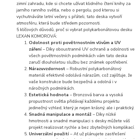
zimní zahradu, kde si chcete užívat klidného čtení knihy za
jarního ranního světla, nebo o pergolu, pod kterou si
vychutnáváte letní večery s přáteli, tato deska vytvoří
atmosféru, která bude středem pozornosti.
5 klíčových důvodů, proč si vybrat polykarbonátovou desku
LEXAN KOMOROVÁ:
Odolnost proti povětrnostním vlivům a UV
záření
– Díky oboustranné UV ochraně a odolnosti ve
všech povětrnostních podmínkách vám tato deska
zaručí dlouholetou službu bez známek opotřebení.
Nárazuvzdornost
– Robustní polykarbonátový
materiál efektivně odolává nárazům, což zajišťuje, že
vaše konstrukce bude bezpečná a odolná i v
náročných podmínkách.
Estetická hodnota
– Bronzová barva a vysoká
propustnost světla přidávají každému projektu
jedinečný vzhled, který je nejen krásný, ale i praktický.
Snadná manipulace a montáž
– Díky nízké
hmotnosti a snadné manipulaci s desky můžete váš
projekt realizovat rychle a bez zbytečných komplikací.
Univerzální použití
– Ať už plánujete zastřešení