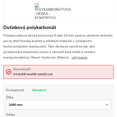
Dutinkový polykarbonát
Polykaronátová deska komorová 9 stěn 16 mm opál je ideálním řešením
pro ty, kteří hledají kvalitní a efektivní materiál s vynikajícími
termoizolačními vlastnostmi. Tato deska je navržena tak, aby
poskytovala maximální izolaci a zároveň byla lehká a snadno
manipulovatelná. Hlavní vlastnosti: Materiá...
celý popis
Sleva končí:
24
dní
05
hod
05
min
26
sek
Dostupnost
Skladem
Šířka
Délka