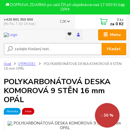
🚚 DOPRAVA ZDARMA po celé ČR při objednávce nad 17 000 Kč bez
DPH!
0
ks
+420 601 350 600
CZK
za
0 Kč
(Po-Pá, 7:30-16 hod.)
Menu
Hledat
Úvod
VÝPRODEJ
POLYKARBONÁTOVÁ DESKA KOMOROVÁ 9 STĚN
16 mm OPÁL
POLYKARBONÁTOVÁ DESKA
KOMOROVÁ 9 STĚN 16 mm
OPÁL
Novinka
Akce
- 30 %