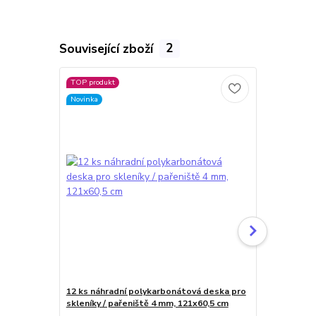
Související zboží
2
TOP produkt
Novinka
12 ks náhradní polykarbonátová deska pro
POLYKARBO
skleníky / pařeniště 4 mm, 121x60,5 cm
mm BF OPÁ