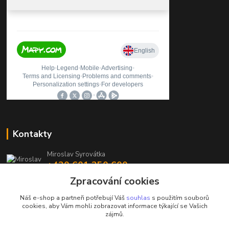
Kontakty
Miroslav Syrovátka
+420 601 350 600
(Po-Pá, 7:30-16 hod.)
Zpracování cookies
prodejna@polycarboncb.cz
Náš e-shop a partneři potřebují Váš
souhlas
s použitím souborů
cookies, aby Vám mohli zobrazovat informace týkající se Vašich
zájmů.