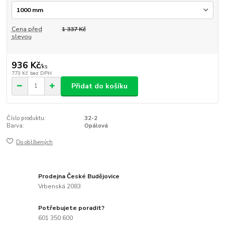
Cena před
1 337 Kč
slevou
936 Kč
/
ks
773 Kč
bez DPH
Přidat do košíku
Číslo produktu:
32-2
Barva:
Opálová
Do oblíbených
Prodejna České Budějovice
Vrbenská 2083
Potřebujete poradit?
601 350 600