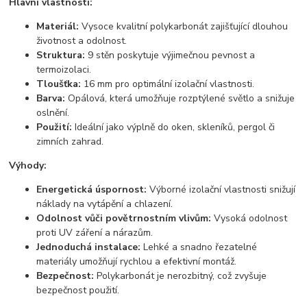
Hlavní vlastnosti:
Materiál:
Vysoce kvalitní polykarbonát zajišťující dlouhou
životnost a odolnost.
Struktura:
9 stěn poskytuje výjimečnou pevnost a
termoizolaci.
Tloušťka:
16 mm pro optimální izolační vlastnosti.
Barva:
Opálová, která umožňuje rozptýlené světlo a snižuje
oslnění.
Použití:
Ideální jako výplně do oken, skleníků, pergol či
zimních zahrad.
Výhody:
Energetická úspornost:
Výborné izolační vlastnosti snižují
náklady na vytápění a chlazení.
Odolnost vůči povětrnostním vlivům:
Vysoká odolnost
proti UV záření a nárazům.
Jednoduchá instalace:
Lehké a snadno řezatelné
materiály umožňují rychlou a efektivní montáž.
Bezpečnost:
Polykarbonát je nerozbitný, což zvyšuje
bezpečnost použití.