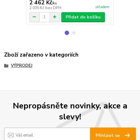
2 462 Kč
790 Kč
/
ks
/
m
skladem
2 035 Kč
bez DPH
653 Kč
bez 
Přidat do košíku
Zboží zařazeno v kategoriích
VÝPRODEJ
Nepropásněte novinky, akce a
slevy!
Přihlásit se