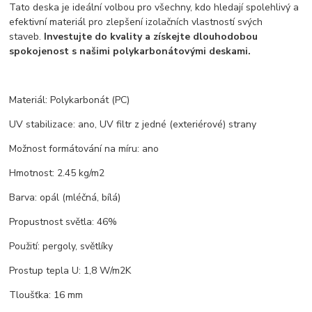
Tato deska je ideální volbou pro všechny, kdo hledají spolehlivý a
efektivní materiál pro zlepšení izolačních vlastností svých
staveb.
Investujte do kvality a získejte dlouhodobou
spokojenost s našimi polykarbonátovými deskami.
Materiál:
Polykarbonát (PC)
UV stabilizace:
ano, UV filtr z jedné (exteriérové) strany
Možnost formátování na míru:
ano
Hmotnost:
2.45 kg/m2
Barva:
opál (mléčná, bílá)
Propustnost světla:
46%
Použití:
pergoly, světlíky
Prostup tepla U:
1,8 W/m2K
Tloušťka:
16 mm