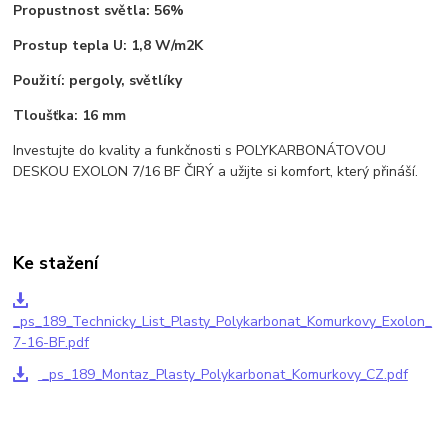
Propustnost světla:
56%
Prostup tepla U:
1,8 W/m2K
Použití:
pergoly, světlíky
Tloušťka:
16 mm
Investujte do kvality a funkčnosti s POLYKARBONÁTOVOU
DESKOU EXOLON 7/16 BF ČIRÝ a užijte si komfort, který přináší.
Ke stažení
_ps_189_Technicky_List_Plasty_Polykarbonat_Komurkovy_Exolon_
7-16-BF.pdf
_ps_189_Montaz_Plasty_Polykarbonat_Komurkovy_CZ.pdf