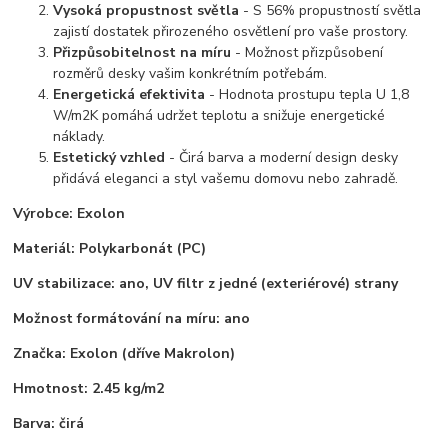
Vysoká propustnost světla
- S 56% propustností světla
zajistí dostatek přirozeného osvětlení pro vaše prostory.
Přizpůsobitelnost na míru
- Možnost přizpůsobení
rozměrů desky vašim konkrétním potřebám.
Energetická efektivita
- Hodnota prostupu tepla U 1,8
W/m2K pomáhá udržet teplotu a snižuje energetické
náklady.
Estetický vzhled
- Čirá barva a moderní design desky
přidává eleganci a styl vašemu domovu nebo zahradě.
Výrobce: Exolon
Materiál:
Polykarbonát (PC)
UV stabilizace:
ano, UV filtr z jedné (exteriérové) strany
Možnost formátování na míru:
ano
Značka:
Exolon (dříve Makrolon)
Hmotnost:
2.45 kg/m2
Barva:
čirá