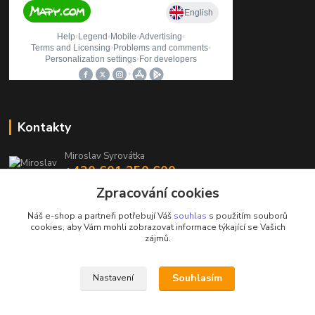
Kontakty
Miroslav Syrovátka
+420 601 350 600
(Po-Pá, 7:30-16 hod.)
Zpracování cookies
prodejna@polycarboncb.cz
Náš e-shop a partneři potřebují Váš
souhlas
s použitím souborů
cookies, aby Vám mohli zobrazovat informace týkající se Vašich
zájmů.
Souhlasím
Nastavení
Upravit sběr cookies.