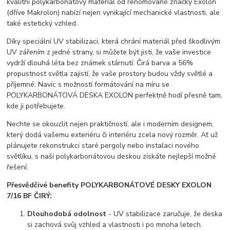
kvalitní polykarbonátový materiál od renomované značky Exolon
(dříve Makrolon) nabízí nejen vynikající mechanické vlastnosti, ale
také estetický vzhled.
Díky speciální UV stabilizaci, která chrání materiál před škodlivým
UV zářením z jedné strany, si můžete být jisti, že vaše investice
vydrží dlouhá léta bez známek stárnutí. Čirá barva a 56%
propustnost světla zajistí, že vaše prostory budou vždy světlé a
příjemné. Navíc s možností formátování na míru se
POLYKARBONÁTOVÁ DESKA EXOLON perfektně hodí přesně tam,
kde ji potřebujete.
Nechte se okouzlit nejen praktičností, ale i moderním designem,
který dodá vašemu exteriéru či interiéru zcela nový rozměr. Ať už
plánujete rekonstrukci staré pergoly nebo instalaci nového
světlíku, s naší polykarbonátovou deskou získáte nejlepší možné
řešení.
Přesvědčivé benefity POLYKARBONÁTOVÉ DESKY EXOLON
7/16 BF ČIRÝ:
Dlouhodobá odolnost
- UV stabilizace zaručuje, že deska
si zachová svůj vzhled a vlastnosti i po mnoha letech.