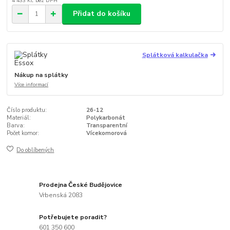
4 433 Kč
bez DPH
Přidat do košíku
Splátková kalkulačka
Nákup na splátky
Více informací
Číslo produktu:
26-12
Materiál:
Polykarbonát
Barva:
Transparentní
Počet komor:
Vícekomorová
Do oblíbených
Prodejna České Budějovice
Vrbenská 2083
Potřebujete poradit?
601 350 600