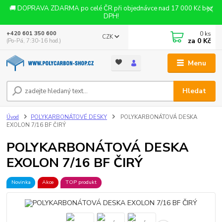
🚚 DOPRAVA ZDARMA po celé ČR při objednávce nad 17 000 Kč bez
DPH!
0
ks
+420 601 350 600
CZK
za
0 Kč
(Po-Pá, 7:30-16 hod.)
Menu
Hledat
Úvod
POLYKARBONÁTOVÉ DESKY
POLYKARBONÁTOVÁ DESKA
EXOLON 7/16 BF ČIRÝ
POLYKARBONÁTOVÁ DESKA
EXOLON 7/16 BF ČIRÝ
Novinka
Akce
TOP produkt