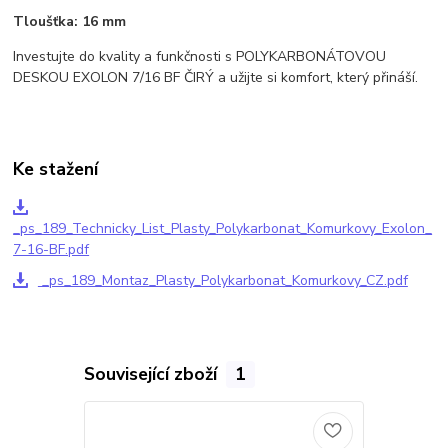
Tloušťka:
16 mm
Investujte do kvality a funkčnosti s POLYKARBONÁTOVOU
DESKOU EXOLON 7/16 BF ČIRÝ a užijte si komfort, který přináší.
Ke stažení
_ps_189_Technicky_List_Plasty_Polykarbonat_Komurkovy_Exolon_
7-16-BF.pdf
_ps_189_Montaz_Plasty_Polykarbonat_Komurkovy_CZ.pdf
Související zboží
1