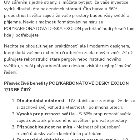
UV zářením z jedné strany, si můžete být jisti, že vaše investice
vydrží dlouhá léta bez známek stárnutí. Čirá barva a 56%
propustnost světla zajistí, že vaše prostory budou vždy světlé a
příjemné. Navíc s možností formátování na míru se
POLYKARBONÁTOVÁ DESKA EXOLON perfektně hodí přesně tam,
kde ji potřebujete.
Nechte se okouzlit nejen praktičností, ale i moderním designem,
který dodá vašemu exteriéru či interiéru zcela nový rozměr. Ať už
plánujete rekonstrukci staré pergoly nebo instalaci nového
světlíku, s naší polykarbonátovou deskou získáte nejlepší možné
řešení.
Přesvědčivé benefity POLYKARBONÁTOVÉ DESKY EXOLON
7/16 BF ČIRÝ:
Dlouhodobá odolnost
- UV stabilizace zaručuje, že deska
si zachová svůj vzhled a vlastnosti i po mnoha letech.
Vysoká propustnost světla
- S 56% propustností světla
zajistí dostatek přirozeného osvětlení pro vaše prostory.
Přizpůsobitelnost na míru
- Možnost přizpůsobení
rozměrů desky vašim konkrétním potřebám.