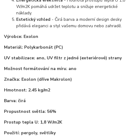
Energetická efektivita
- Hodnota prostupu tepla U 1,8
W/m2K pomáhá udržet teplotu a snižuje energetické
náklady.
Estetický vzhled
- Čirá barva a moderní design desky
přidává eleganci a styl vašemu domovu nebo zahradě.
Výrobce: Exolon
Materiál:
Polykarbonát (PC)
UV stabilizace:
ano, UV filtr z jedné (exteriérové) strany
Možnost formátování na míru:
ano
Značka:
Exolon (dříve Makrolon)
Hmotnost:
2.45 kg/m2
Barva:
čirá
Propustnost světla:
56%
Prostup tepla U:
1,8 W/m2K
Použití:
pergoly, světlíky