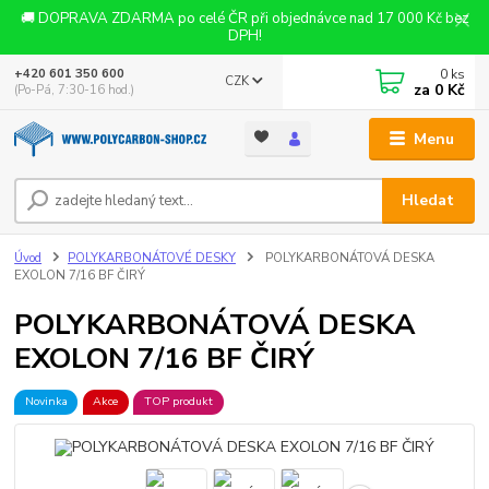
🚚 DOPRAVA ZDARMA po celé ČR při objednávce nad 17 000 Kč bez
DPH!
0
ks
+420 601 350 600
CZK
za
0 Kč
(Po-Pá, 7:30-16 hod.)
Menu
Hledat
Úvod
POLYKARBONÁTOVÉ DESKY
POLYKARBONÁTOVÁ DESKA
EXOLON 7/16 BF ČIRÝ
POLYKARBONÁTOVÁ DESKA
EXOLON 7/16 BF ČIRÝ
Novinka
Akce
TOP produkt