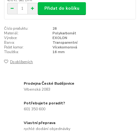
496 Kč
bez DPH
Přidat do košíku
Číslo produktu:
26
Materiál:
Polykarbonát
Výrobce:
EXOLON
Barva:
Transparentní
Počet komor:
Vícekomorová
Tloušťka:
16 mm
Do oblíbených
Prodejna České Budějovice
Vrbenská 2083
Potřebujete poradit?
601 350 600
Vlastní přeprava
rychlé dodání objednávky