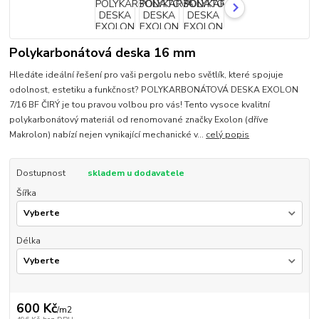
Polykarbonátová deska 16 mm
Hledáte ideální řešení pro vaši pergolu nebo světlík, které spojuje
odolnost, estetiku a funkčnost? POLYKARBONÁTOVÁ DESKA EXOLON
7/16 BF ČIRÝ je tou pravou volbou pro vás! Tento vysoce kvalitní
polykarbonátový materiál od renomované značky Exolon (dříve
Makrolon) nabízí nejen vynikající mechanické v...
celý popis
Dostupnost
skladem u dodavatele
Šířka
Délka
600 Kč
/
m2