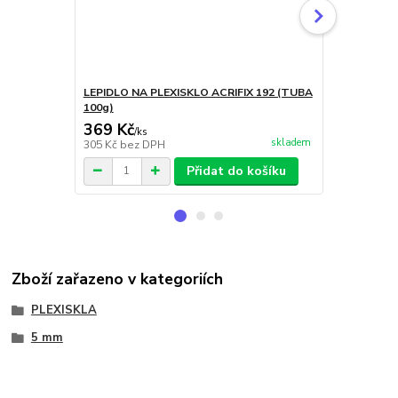
LEPIDLO NA PLEXISKLO ACRIFIX 192 (TUBA
Intenzivní či
100g)
369 Kč
250 Kč
/
ks
/
ks
skladem
305 Kč
bez DPH
207 Kč
bez 
Přidat do košíku
Zboží zařazeno v kategoriích
PLEXISKLA
5 mm