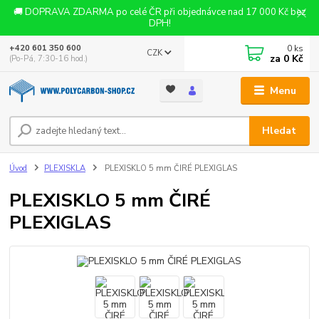
🚚 DOPRAVA ZDARMA po celé ČR při objednávce nad 17 000 Kč bez
DPH!
0
ks
+420 601 350 600
CZK
za
0 Kč
(Po-Pá, 7:30-16 hod.)
Menu
Hledat
Úvod
PLEXISKLA
PLEXISKLO 5 mm ČIRÉ PLEXIGLAS
PLEXISKLO 5 mm ČIRÉ
PLEXIGLAS