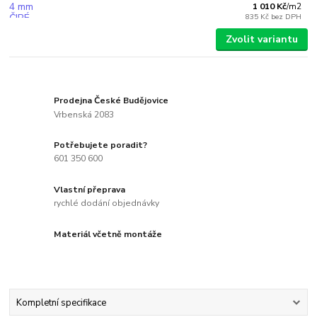
1 010 Kč
/
m2
835 Kč
bez DPH
Zvolit variantu
Prodejna České Budějovice
Vrbenská 2083
Potřebujete poradit?
601 350 600
Vlastní přeprava
rychlé dodání objednávky
Materiál včetně montáže
Kompletní specifikace