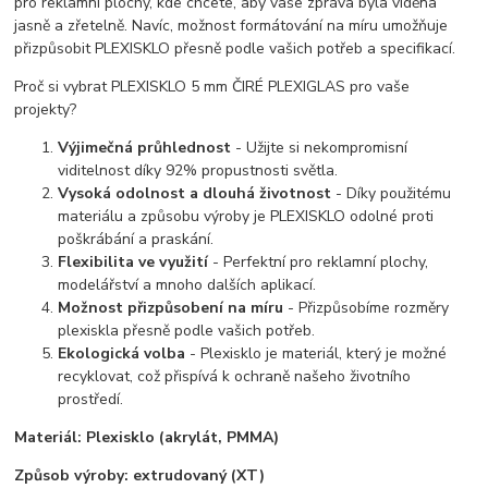
pro reklamní plochy, kde chcete, aby vaše zpráva byla viděna
jasně a zřetelně. Navíc, možnost formátování na míru umožňuje
přizpůsobit PLEXISKLO přesně podle vašich potřeb a specifikací.
Proč si vybrat PLEXISKLO 5 mm ČIRÉ PLEXIGLAS pro vaše
projekty?
Výjimečná průhlednost
- Užijte si nekompromisní
viditelnost díky 92% propustnosti světla.
Vysoká odolnost a dlouhá životnost
- Díky použitému
materiálu a způsobu výroby je PLEXISKLO odolné proti
poškrábání a praskání.
Flexibilita ve využití
- Perfektní pro reklamní plochy,
modelářství a mnoho dalších aplikací.
Možnost přizpůsobení na míru
- Přizpůsobíme rozměry
plexiskla přesně podle vašich potřeb.
Ekologická volba
- Plexisklo je materiál, který je možné
recyklovat, což přispívá k ochraně našeho životního
prostředí.
Materiál:
Plexisklo (akrylát, PMMA)
Způsob výroby:
extrudovaný (XT)