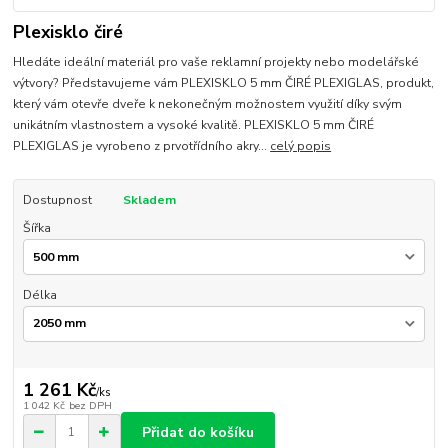
Plexisklo čiré
Hledáte ideální materiál pro vaše reklamní projekty nebo modelářské
výtvory? Představujeme vám PLEXISKLO 5 mm ČIRÉ PLEXIGLAS, produkt,
který vám otevře dveře k nekonečným možnostem využití díky svým
unikátním vlastnostem a vysoké kvalitě. PLEXISKLO 5 mm ČIRÉ
PLEXIGLAS je vyrobeno z prvotřídního akry...
celý popis
Dostupnost
Skladem
Šířka
Délka
1 261 Kč
/
ks
1 042 Kč
bez DPH
Přidat do košíku