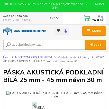
🚚 DOPRAVA ZDARMA po celé ČR při objednávce nad 17 000 Kč bez
DPH!
0
ks
+420 601 350 600
CZK
za
0 Kč
(Po-Pá, 7:30-16 hod.)
Menu
Hledat
Úvod
MONTÁŽNÍ PŘÍSLUŠENSTVÍ
Montážní a těsnící pásky
PÁSKA
AKUSTICKÁ PODKLADNÍ BÍLÁ 25 mm - 45 mm návin 30 m
PÁSKA AKUSTICKÁ PODKLADNÍ
BÍLÁ 25 mm - 45 mm návin 30 m