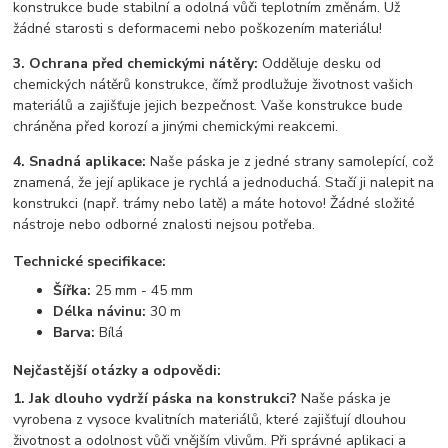
konstrukce bude stabilní a odolná vůči teplotním změnám. Už
žádné starosti s deformacemi nebo poškozením materiálu!
3. Ochrana před chemickými nátěry:
Odděluje desku od
chemických nátěrů konstrukce, čímž prodlužuje životnost vašich
materiálů a zajišťuje jejich bezpečnost. Vaše konstrukce bude
chráněna před korozí a jinými chemickými reakcemi.
4. Snadná aplikace:
Naše páska je z jedné strany samolepící, což
znamená, že její aplikace je rychlá a jednoduchá. Stačí ji nalepit na
konstrukci (např. trámy nebo latě) a máte hotovo! Žádné složité
nástroje nebo odborné znalosti nejsou potřeba.
Technické specifikace:
Šířka:
25 mm - 45 mm
Délka návinu:
30 m
Barva:
Bílá
Nejčastější otázky a odpovědi:
1. Jak dlouho vydrží páska na konstrukci?
Naše páska je
vyrobena z vysoce kvalitních materiálů, které zajišťují dlouhou
životnost a odolnost vůči vnějším vlivům. Při správné aplikaci a