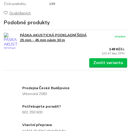
Číslo produktu:
199
Do oblíbených
Podobné produkty
PÁSKA AKUSTICKÁ PODKLADNÍ ŠEDÁ
skladem
25 mm - 45 mm návin 30 m
149 Kč
/
ks
123 Kč
bez DPH
Zvolit variantu
Prodejna České Budějovice
Vrbenská 2083
Potřebujete poradit?
601 350 600
Vlastní přeprava
rychlé dodání objednávky