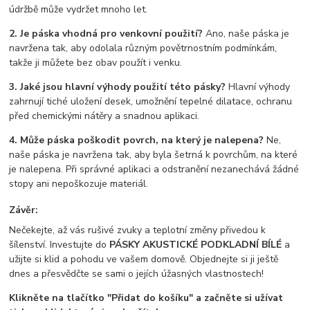
údržbě může vydržet mnoho let.
2. Je páska vhodná pro venkovní použití?
Ano, naše páska je
navržena tak, aby odolala různým povětrnostním podmínkám,
takže ji můžete bez obav použít i venku.
3. Jaké jsou hlavní výhody použití této pásky?
Hlavní výhody
zahrnují tiché uložení desek, umožnění tepelné dilatace, ochranu
před chemickými nátěry a snadnou aplikaci.
4. Může páska poškodit povrch, na který je nalepena?
Ne,
naše páska je navržena tak, aby byla šetrná k povrchům, na které
je nalepena. Při správné aplikaci a odstranění nezanechává žádné
stopy ani nepoškozuje materiál.
Závěr:
Nečekejte, až vás rušivé zvuky a teplotní změny přivedou k
šílenství. Investujte do
PÁSKY AKUSTICKÉ PODKLADNÍ BÍLÉ
a
užijte si klid a pohodu ve vašem domově. Objednejte si ji ještě
dnes a přesvědčte se sami o jejích úžasných vlastnostech!
Klikněte na tlačítko "Přidat do košíku" a začněte si užívat