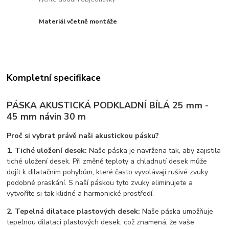
Materiál včetně montáže
Kompletní specifikace
PÁSKA AKUSTICKÁ PODKLADNÍ BÍLÁ 25 mm -
45 mm návin 30 m
Proč si vybrat právě naši akustickou pásku?
1. Tiché uložení desek:
Naše páska je navržena tak, aby zajistila
tiché uložení desek. Při změně teploty a chladnutí desek může
dojít k dilatačním pohybům, které často vyvolávají rušivé zvuky
podobné praskání. S naší páskou tyto zvuky eliminujete a
vytvoříte si tak klidné a harmonické prostředí.
2. Tepelná dilatace plastových desek:
Naše páska umožňuje
tepelnou dilataci plastových desek, což znamená, že vaše