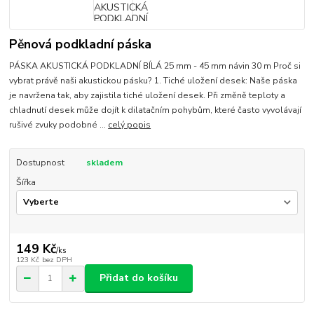
Pěnová podkladní páska
PÁSKA AKUSTICKÁ PODKLADNÍ BÍLÁ 25 mm - 45 mm návin 30 m Proč si
vybrat právě naši akustickou pásku? 1. Tiché uložení desek: Naše páska
je navržena tak, aby zajistila tiché uložení desek. Při změně teploty a
chladnutí desek může dojít k dilatačním pohybům, které často vyvolávají
rušivé zvuky podobné ...
celý popis
Dostupnost
skladem
Šířka
149 Kč
/
ks
123 Kč
bez DPH
Přidat do košíku