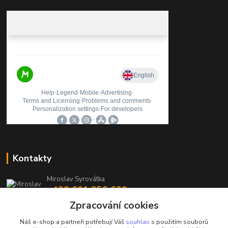
Kontakty
Miroslav Syrovátka
+420 601 350 600
(Po-Pá, 7:30-16 hod.)
Zpracování cookies
prodejna@polycarboncb.cz
Náš e-shop a partneři potřebují Váš
souhlas
s použitím souborů