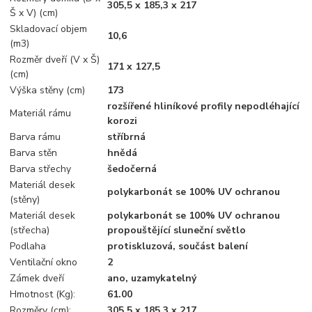
305,5 x 185,3 x 217
Š x V) (cm)
Skladovací objem
10,6
(m3)
Rozměr dveří (V x Š)
171 x 127,5
(cm)
Výška stěny (cm)
173
rozšířené hliníkové profily nepodléhající
Materiál rámu
korozi
Barva rámu
stříbrná
Barva stěn
hnědá
Barva střechy
šedočerná
Materiál desek
polykarbonát se 100% UV ochranou
(stěny)
Materiál desek
polykarbonát se 100% UV ochranou
(střecha)
propouštějící sluneční světlo
Podlaha
protiskluzová, součást balení
Ventilační okno
2
Zámek dveří
ano, uzamykatelný
Hmotnost (Kg):
61.00
Rozměry (cm):
305.5 x 185.3 x 217