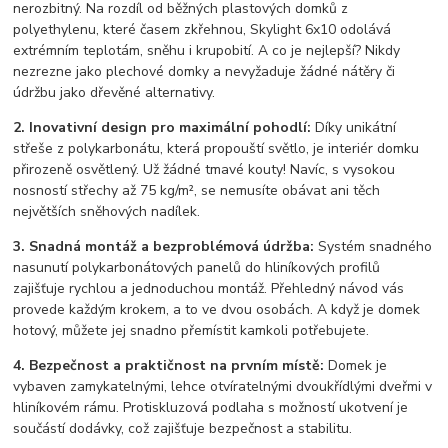
nerozbitný. Na rozdíl od běžných plastových domků z
polyethylenu, které časem zkřehnou, Skylight 6x10 odolává
extrémním teplotám, sněhu i krupobití. A co je nejlepší? Nikdy
nezrezne jako plechové domky a nevyžaduje žádné nátěry či
údržbu jako dřevěné alternativy.
2. Inovativní design pro maximální pohodlí:
Díky unikátní
střeše z polykarbonátu, která propouští světlo, je interiér domku
přirozeně osvětlený. Už žádné tmavé kouty! Navíc, s vysokou
nosností střechy až 75 kg/m², se nemusíte obávat ani těch
největších sněhových nadílek.
3. Snadná montáž a bezproblémová údržba:
Systém snadného
nasunutí polykarbonátových panelů do hliníkových profilů
zajišťuje rychlou a jednoduchou montáž. Přehledný návod vás
provede každým krokem, a to ve dvou osobách. A když je domek
hotový, můžete jej snadno přemístit kamkoli potřebujete.
4. Bezpečnost a praktičnost na prvním místě:
Domek je
vybaven zamykatelnými, lehce otvíratelnými dvoukřídlými dveřmi v
hliníkovém rámu. Protiskluzová podlaha s možností ukotvení je
součástí dodávky, což zajišťuje bezpečnost a stabilitu.