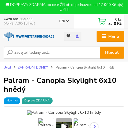
🚚 DOPRAVA ZDARMA po celé ČR při objednávce nad 17 000 Kč bez
DPH!
0
ks
+420 601 350 600
CZK
za
0 Kč
(Po-Pá, 7:30-16 hod.)
Menu
Hledat
Úvod
ZAHRADNÍ DOMKY
Palram - Canopia Skylight 6x10 hnědý
Palram - Canopia Skylight 6x10
hnědý
Novinka
Doprava ZDARMA