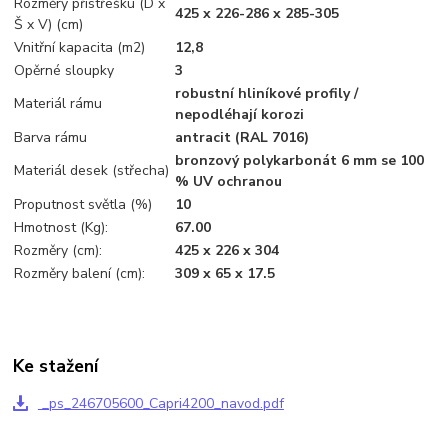
Rozměry přístřešku (D x
425 x 226-286 x 285-305
Š x V) (cm)
Vnitřní kapacita (m2)
12,8
Opěrné sloupky
3
robustní hliníkové profily /
Materiál rámu
nepodléhají korozi
Barva rámu
antracit (RAL 7016)
bronzový polykarbonát 6 mm se 100
Materiál desek (střecha)
% UV ochranou
Proputnost světla (%)
10
Hmotnost (Kg):
67.00
Rozměry (cm):
425 x 226 x 304
Rozměry balení (cm):
309 x 65 x 17.5
Ke stažení
_ps_246705600_Capri4200_navod.pdf