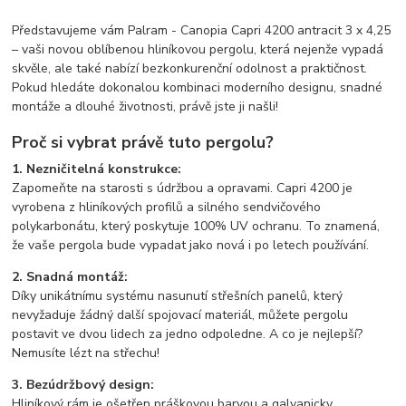
Představujeme vám Palram - Canopia Capri 4200 antracit 3 x 4,25
– vaši novou oblíbenou hliníkovou pergolu, která nejenže vypadá
skvěle, ale také nabízí bezkonkurenční odolnost a praktičnost.
Pokud hledáte dokonalou kombinaci moderního designu, snadné
montáže a dlouhé životnosti, právě jste ji našli!
Proč si vybrat právě tuto pergolu?
1. Nezničitelná konstrukce:
Zapomeňte na starosti s údržbou a opravami. Capri 4200 je
vyrobena z hliníkových profilů a silného sendvičového
polykarbonátu, který poskytuje 100% UV ochranu. To znamená,
že vaše pergola bude vypadat jako nová i po letech používání.
2. Snadná montáž:
Díky unikátnímu systému nasunutí střešních panelů, který
nevyžaduje žádný další spojovací materiál, můžete pergolu
postavit ve dvou lidech za jedno odpoledne. A co je nejlepší?
Nemusíte lézt na střechu!
3. Bezúdržbový design:
Hliníkový rám je ošetřen práškovou barvou a galvanicky