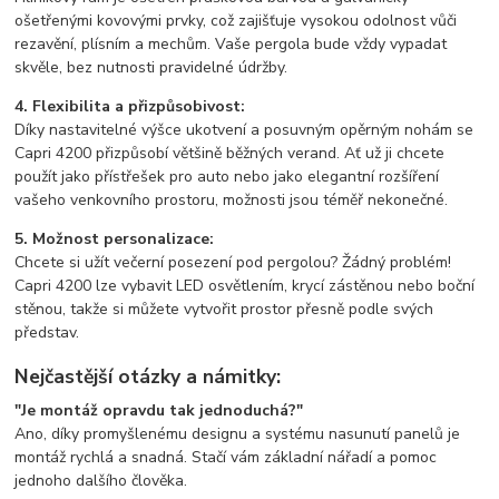
ošetřenými kovovými prvky, což zajišťuje vysokou odolnost vůči
rezavění, plísním a mechům. Vaše pergola bude vždy vypadat
skvěle, bez nutnosti pravidelné údržby.
4. Flexibilita a přizpůsobivost:
Díky nastavitelné výšce ukotvení a posuvným opěrným nohám se
Capri 4200 přizpůsobí většině běžných verand. Ať už ji chcete
použít jako přístřešek pro auto nebo jako elegantní rozšíření
vašeho venkovního prostoru, možnosti jsou téměř nekonečné.
5. Možnost personalizace:
Chcete si užít večerní posezení pod pergolou? Žádný problém!
Capri 4200 lze vybavit LED osvětlením, krycí zástěnou nebo boční
stěnou, takže si můžete vytvořit prostor přesně podle svých
představ.
Nejčastější otázky a námitky:
"Je montáž opravdu tak jednoduchá?"
Ano, díky promyšlenému designu a systému nasunutí panelů je
montáž rychlá a snadná. Stačí vám základní nářadí a pomoc
jednoho dalšího člověka.