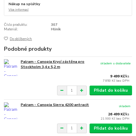
Nákup na splátky
Více informací
Číslo produktu:
307
Materiál:
Hliník
Do oblíbených
Podobné produkty
Palram - Canopia Krycí zástěna pro
skladem u dodavatele
Stockholm 3,4 x 5,2 m
9 499 Kč
/
ks
7 850 Kč
bez DPH
Přidat do košíku
Palram - Canopia Sierra 4200 antracit
skladem
26 499 Kč
/
ks
21 900 Kč
bez DPH
Přidat do košíku