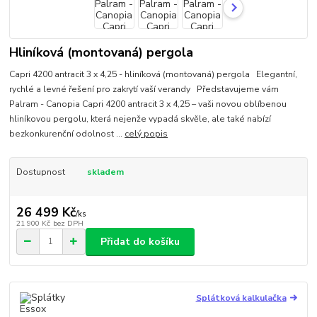
Hliníková (montovaná) pergola
Capri 4200 antracit 3 x 4,25 - hliníková (montovaná) pergola Elegantní,
rychlé a levné řešení pro zakrytí vaší verandy Představujeme vám
Palram - Canopia Capri 4200 antracit 3 x 4,25 – vaši novou oblíbenou
hliníkovou pergolu, která nejenže vypadá skvěle, ale také nabízí
bezkonkurenční odolnost ...
celý popis
Dostupnost
skladem
26 499 Kč
/
ks
21 900 Kč
bez DPH
Přidat do košíku
Splátková kalkulačka