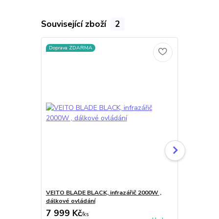
Související zboží
2
Doprava ZDARMA
Doprava ZD
VEITO BLADE BLACK, infrazářič 2000W ,
VEITO BLADE 
dálkové ovládání
dálkové ovl
7 999 Kč
8 299 Kč
/
ks