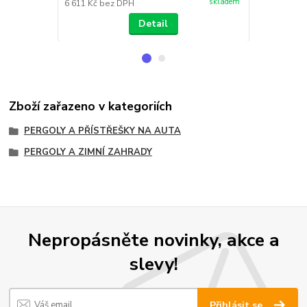
skladem
6 611 Kč
bez DPH
6 859 Kč
bez
Detail
Zboží zařazeno v kategoriích
PERGOLY A PŘÍSTŘEŠKY NA AUTA
PERGOLY A ZIMNÍ ZAHRADY
Nepropásněte novinky, akce a
slevy!
Přihlásit se