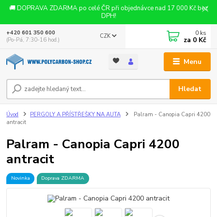
🚚 DOPRAVA ZDARMA po celé ČR při objednávce nad 17 000 Kč bez
DPH!
0
ks
+420 601 350 600
CZK
za
0 Kč
(Po-Pá, 7:30-16 hod.)
Menu
Hledat
Úvod
PERGOLY A PŘÍSTŘEŠKY NA AUTA
Palram - Canopia Capri 4200
antracit
Palram - Canopia Capri 4200
antracit
Novinka
Doprava ZDARMA