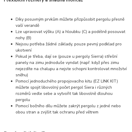
Flexibilní rozměry a snadná montáž
Díky posuvným prvkům můžete přizpůsobit pergolu přesně
vaší verandě
Lze upravovat výšku (A) a hloubku (C) a podélně posouvat
nohy (B)
Nejsou potřeba žádné základy, pouze pevný podklad pro
ukotvení
Pokud je třeba, dají se (pouze u pergoly Sierra) střešní
panely na zimu jednoduše vyndat (např. když přes zimu
nejezdíte na chalupu a nejste schopni kontrolovat množství
sněhu)
Pomocí jednoduchého propojovacího kitu (EZ LINK KIT)
můžete spojit libovolný počet pergol Siera i různých
rozměrů vedle sebe a vytvořit tak libovolně dlouhou
pergolu
Pomocí bočního dílu můžete zakrýt pergolu z jedné nebo
obou stran a zvýšit tak ochranu před větrem