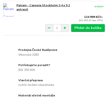
Palram - Canopia Stockholm 3,4 x 5,2
skladem
antracit
124 999 Kč
/
ks
103 305 Kč
bez DPH
Přidat do košíku
Prodejna České Budějovice
Vrbenská 2083
Potřebujete poradit?
601 350 600
Vlastní přeprava
rychlé dodání objednávky
Materiál včetně montáže