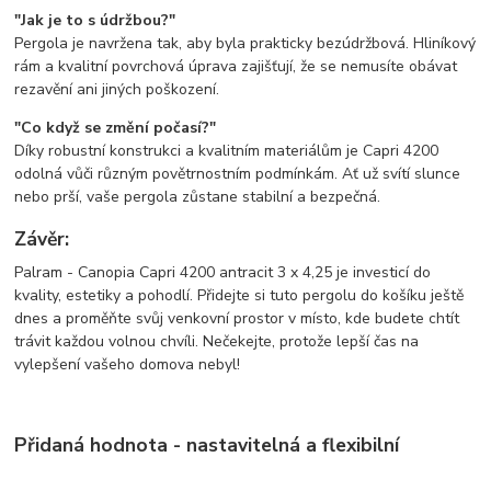
"Jak je to s údržbou?"
Pergola je navržena tak, aby byla prakticky bezúdržbová. Hliníkový
rám a kvalitní povrchová úprava zajišťují, že se nemusíte obávat
rezavění ani jiných poškození.
"Co když se změní počasí?"
Díky robustní konstrukci a kvalitním materiálům je Capri 4200
odolná vůči různým povětrnostním podmínkám. Ať už svítí slunce
nebo prší, vaše pergola zůstane stabilní a bezpečná.
Závěr:
Palram - Canopia Capri 4200 antracit 3 x 4,25 je investicí do
kvality, estetiky a pohodlí. Přidejte si tuto pergolu do košíku ještě
dnes a proměňte svůj venkovní prostor v místo, kde budete chtít
trávit každou volnou chvíli. Nečekejte, protože lepší čas na
vylepšení vašeho domova nebyl!
Přidaná hodnota - nastavitelná a flexibilní